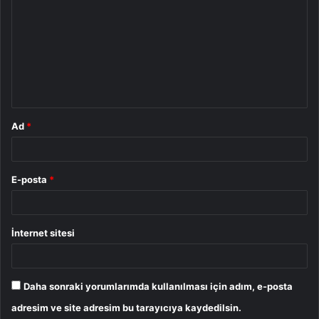
o
r
u
m
*
Ad
*
E-posta
*
İnternet sitesi
Daha sonraki yorumlarımda kullanılması için adım, e-posta
adresim ve site adresim bu tarayıcıya kaydedilsin.