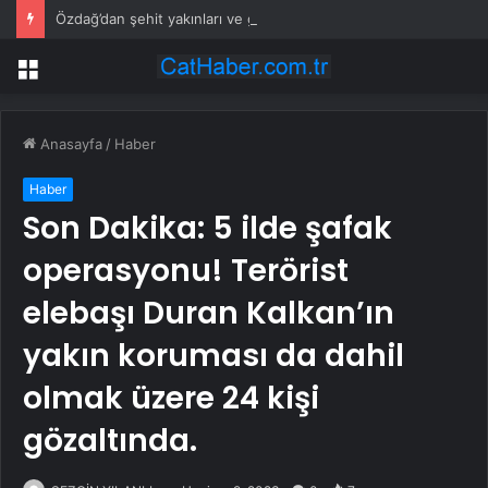
Özdağ’dan şehit yakınları ve gazilere destek: Adil olanı istiyorsunuz
Menü
Anasayfa
/
Haber
Haber
Son Dakika: 5 ilde şafak
operasyonu! Terörist
elebaşı Duran Kalkan’ın
yakın koruması da dahil
olmak üzere 24 kişi
gözaltında.