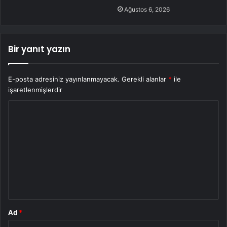
Ağustos 6, 2026
Bir yanıt yazın
E-posta adresiniz yayınlanmayacak.
Gerekli alanlar
*
ile
işaretlenmişlerdir
Y
o
r
u
m
*
Ad
*