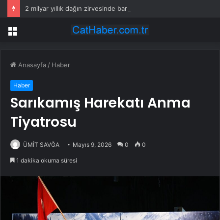
2 milyar yıllık dağın zirvesinde bambaşka bir dünya var
Menü
Anasayfa
/
Haber
Haber
Sarıkamış Harekatı Anma
Tiyatrosu
ÜMİT SAVĞA
Mayıs 9, 2026
0
0
1 dakika okuma süresi