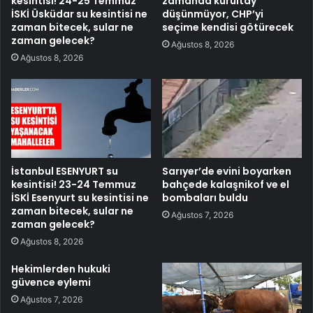
kesintisi! 24-25 Temmuz
zamanda kurultay
İSKİ Üsküdar su kesintisi ne
düşünmüyor, CHP’yi
zaman bitecek, sular ne
seçime kendisi götürecek
zaman gelecek?
Ağustos 8, 2026
Ağustos 8, 2026
İstanbul ESENYURT su
Sarıyer’de evini boyarken
kesintisi! 23-24 Temmuz
bahçede kalaşnikof ve el
İSKİ Esenyurt su kesintisi ne
bombaları buldu
zaman bitecek, sular ne
Ağustos 7, 2026
zaman gelecek?
Ağustos 8, 2026
Hekimlerden hukuki
güvence eylemi
Ağustos 7, 2026