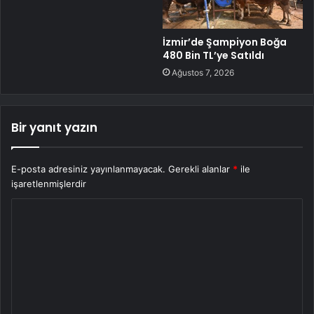
İzmir’de Şampiyon Boğa
480 Bin TL’ye Satıldı
Ağustos 7, 2026
Bir yanıt yazın
E-posta adresiniz yayınlanmayacak.
Gerekli alanlar
*
ile
işaretlenmişlerdir
Y
o
r
u
m
*