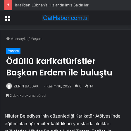
İsrail’den Lübnan’a Hızlandırılmış Saldırılar
Menü
Anasayfa
/
Yaşam
Yaşam
Ödüllü karikatüristler
Başkan Erdem ile buluştu
ZERİN BALSAK
Kasım 16, 2022
0
14
2 dakika okuma süresi
Nilüfer Belediyesi’nin düzenlediği Karikatür Atölyesi’nde
eğitim alan öğrenciler katıldıkları yarışlarda aldıkları