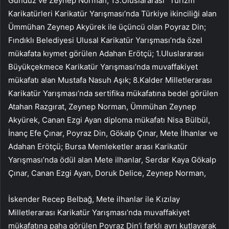
Gündüz ve Zeynep Norman; 13.Uluslararası “Turizm”
Karikatürleri Karikatür Yarışması’nda Türkiye ikinciliği alan
Ümmühan Zeynep Akyürek ile üçüncü olan Poyraz Din;
Fındıklı Belediyesi Ulusal Karikatür Yarışması’nda özel
mükafata kıymet görülen Adahan Erötçü; 1.Uluslararası
Büyükçekmece Karikatür Yarışması’nda muvaffakiyet
mükafatı alan Mustafa Nasuh Aşık; 8.Kalder Milletlerarası
Karikatür Yarışması’nda sertifika mükafatına bedel görülen
Atahan Razgırat, Zeynep Norman, Ümmühan Zeynep
Akyürek, Canan Ezgi Ayan diploma mükafatı Nisa Bülbül,
İnanç Efe Çınar, Poyraz Din, Gökalp Çınar, Mete İlhanlar ve
Adahan Erötçü; Bursa Memleketler arası Karikatür
Yarışması’nda ödül alan Mete ilhanlar, Serdar Kaya Gökalp
Çınar, Canan Ezgi Ayan, Doruk Delice, Zeynep Norman,
İskender Recep Belbağ, Mete ilhanlar ile Kızılay
Milletlerarası Karikatür Yarışması’nda muvaffakiyet
mükafatına paha görülen Poyraz Din’i farklı ayrı kutlayarak