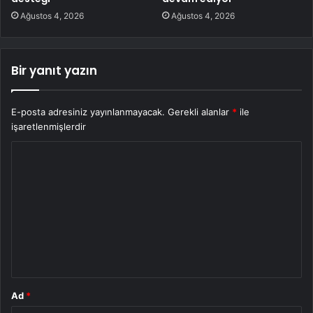
Ağustos 4, 2026
Ağustos 4, 2026
Bir yanıt yazın
E-posta adresiniz yayınlanmayacak.
Gerekli alanlar
*
ile
işaretlenmişlerdir
Y
o
r
u
m
*
Ad
*