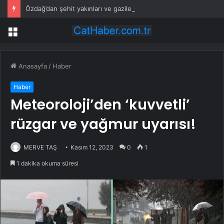
Özdağ’dan şehit yakınları ve gazilere destek: Adil olanı istiyorsunuz
Menü
Anasayfa
/
Haber
Haber
Meteoroloji’den ‘kuvvetli’
rüzgar ve yağmur uyarısı!
MERVE TAŞ
Kasım 12, 2023
0
1
1 dakika okuma süresi