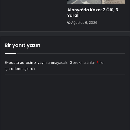
Alanya’da Kaza: 2 Ölü, 3
Yaralı
Ağustos 6, 2026
Bir yanıt yazın
E-posta adresiniz yayınlanmayacak.
Gerekli alanlar
*
ile
işaretlenmişlerdir
Y
o
r
u
m
*