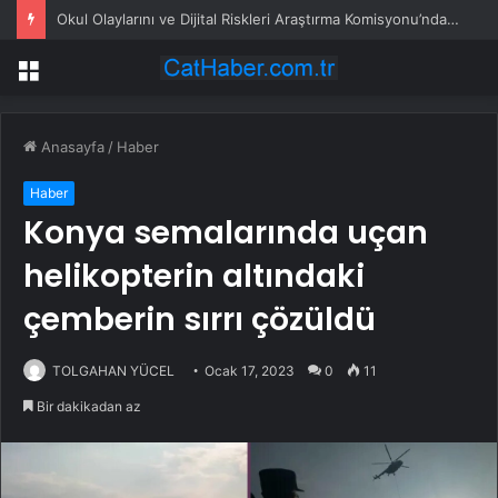
Okul Olaylarını ve Dijital Riskleri Araştırma Komisyonu’nda öğrenciler konuştu: Bir arkadaşımız zorbalığa, şantaja ve siber zorbalığa uğradığında ne yapacağını bilemiyor
Menü
Anasayfa
/
Haber
Haber
Konya semalarında uçan
helikopterin altındaki
çemberin sırrı çözüldü
TOLGAHAN YÜCEL
Ocak 17, 2023
0
11
Bir dakikadan az