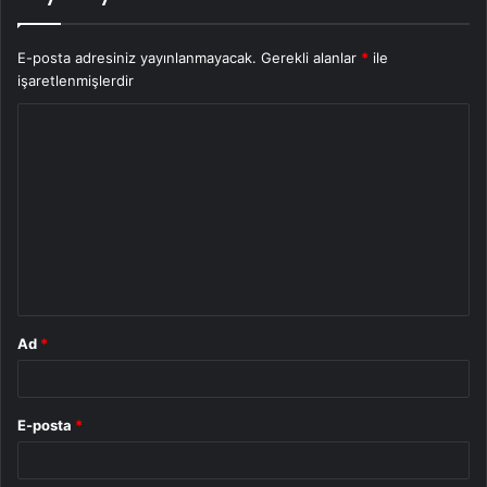
E-posta adresiniz yayınlanmayacak.
Gerekli alanlar
*
ile
işaretlenmişlerdir
Y
o
r
u
m
*
Ad
*
E-posta
*