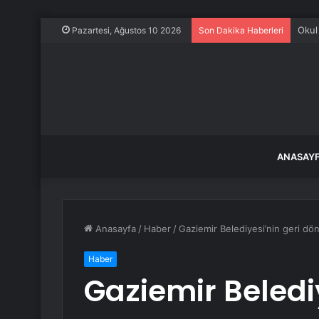
Pazartesi, Ağustos 10 2026
Son Dakika Haberleri
ANASAY
Anasayfa
/
Haber
/
Gaziemir Belediyesi’nin geri dö
Haber
Gaziemir Belediy