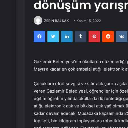
dönüşüm yarışm
ZERİN BALSAK
Kasım 15, 2022
Facebook
Twitter
LinkedIn
Tumblr
Pinterest
Reddit
Gaziemir Belediyesi’nin okullarda düzenlediği 
Mayıs’a kadar en çok ambalaj atığı, elektronik at
Çocuklara etraf sevgisi ve sıfır atık şuuru aşı
veren Gaziemir Belediyesi, öğrenciler için öze
eğitim öğretim yılında okullarda düzenlediği g
atığı, elektronik atık ve bitkisel atık yağ olma
kadar devam edecek. Müsabaka kapsamında 250 
top seti, bin kilogram toplayanlara robotik kodl