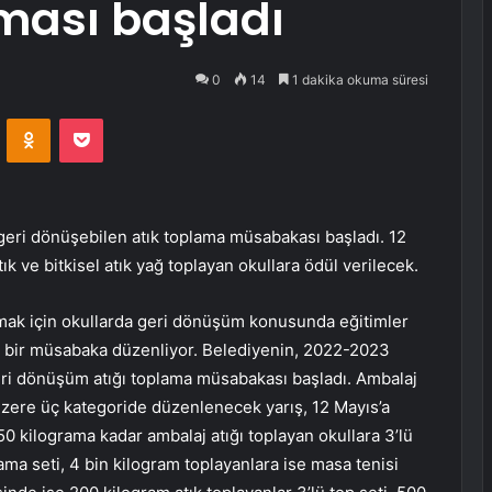
ası başladı
0
14
1 dakika okuma süresi
VKontakte
Odnoklassniki
Pocket
geri dönüşebilen atık toplama müsabakası başladı. 12
ık ve bitkisel atık yağ toplayan okullara ödül verilecek.
lamak için okullarda geri dönüşüm konusunda eğitimler
l bir müsabaka düzenliyor. Belediyenin,
2022-2023
eri dönüşüm atığı toplama müsabakası başladı. Ambalaj
k üzere üç kategoride düzenlenecek yarış, 12 Mayıs’a
kilograma kadar ambalaj atığı toplayan okullara 3’lü
ama seti, 4 bin kilogram toplayanlara ise masa tenisi