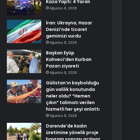
Kaza Yaptı: 4 Yaralı
Ağustos 8, 2026
İran: Ukrayna, Hazar
Denizi’nde ticaret
gemimizi vurdu
Ağustos 8, 2026
Başkan Eyüp
Kahveci’den Kurban
Pazarı ziyareti
Ağustos 8, 2026
Gülistan’ın kaybolduğu
gün valilik konutunda
neler oldu? “Hemen
çıkın” talimatı verilen
hizmetli her şeyi anlattı
Ağustos 8, 2026
Darende’de kadın
üretimine yönelik proje
bayram sonrası açılıyor