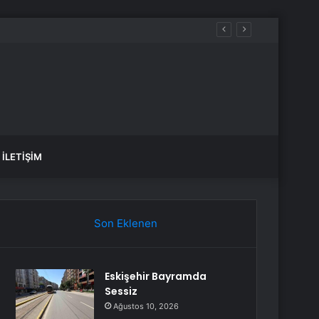
Okul Olaylarını ve Dijital Riskleri Araştırma Komisyonu’nda öğrenciler konuştu: Bir arkadaşımız zorbalığa, şantaja ve siber zorbalığa uğradığında ne yapacağını bilemiyor
İLETIŞIM
Son Eklenen
Eskişehir Bayramda
Sessiz
Ağustos 10, 2026