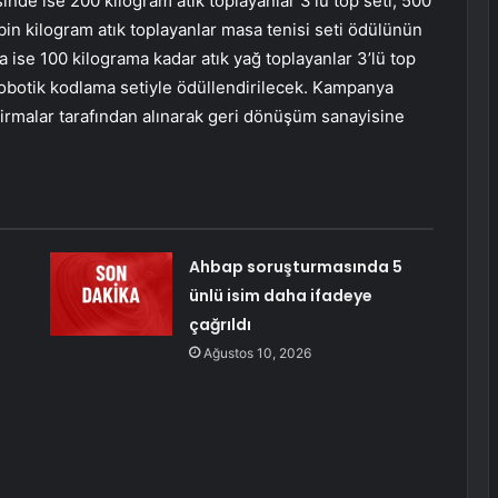
inde ise 200 kilogram atık toplayanlar 3’lü top seti, 500
 bin kilogram atık toplayanlar masa tenisi seti ödülünün
da ise 100 kilograma kadar atık yağ toplayanlar 3’lü top
 robotik kodlama setiyle ödüllendirilecek. Kampanya
 firmalar tarafından alınarak geri dönüşüm sanayisine
Ahbap soruşturmasında 5
ünlü isim daha ifadeye
çağrıldı
Ağustos 10, 2026