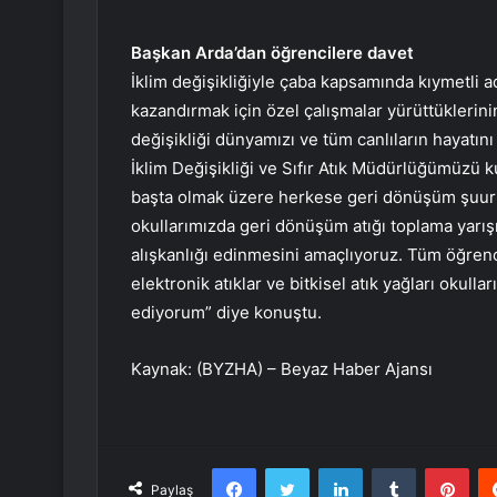
Başkan Arda’dan öğrencilere davet
İklim değişikliğiyle çaba kapsamında kıymetli a
kazandırmak için özel çalışmalar yürüttüklerinin
değişikliği dünyamızı ve tüm canlıların hayatını 
İklim Değişikliği ve Sıfır Atık Müdürlüğümüzü 
başta olmak üzere herkese geri dönüşüm şuuru
okullarımızda geri dönüşüm atığı toplama yarış
alışkanlığı edinmesini amaçlıyoruz. Tüm öğrenc
elektronik atıklar ve bitkisel atık yağları oku
ediyorum” diye konuştu.
Kaynak: (BYZHA) – Beyaz Haber Ajansı
Facebook
Twitter
LinkedIn
Tumblr
Pint
Paylaş