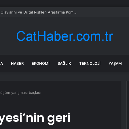
FA
HABER
EKONOMI
SAĞLIK
TEKNOLOJI
YAŞAM
nüşüm yarışması başladı
esi’nin geri