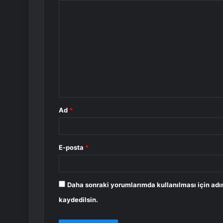
Y
o
r
u
m
*
Ad
*
E-posta
*
Daha sonraki yorumlarımda kullanılması için adı
kaydedilsin.