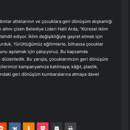
dımlar attıklarının ve çocuklara geri dönüşüm alışkanlığı
 altını çizen Belediye Lideri Halil Arda, “Küresel iklim
tehdit ediyor. İklim değişikliğiyle gayret etmek için
kurduk. Yürüttüğümüz eğitimlerle, bilhassa çocuklar
nu aşılamak için çalışıyoruz. Bu kapsamda
ı düzenledik. Bu yarışla, çocuklarımızın geri dönüşüm
ilerimizi kampanyamıza katılmaya; kâğıt, plastik,
llarındaki geri dönüşüm kumbaralarına atmaya davet
erest
Reddit
VKontakte
Odnoklassniki
Pocket
E-Posta ile paylaş
Yazdır