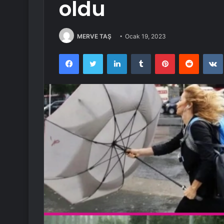
oldu
MERVE TAŞ
Ocak 19, 2023
Facebook
Twitter
LinkedIn
Tumblr
Pinterest
Reddit