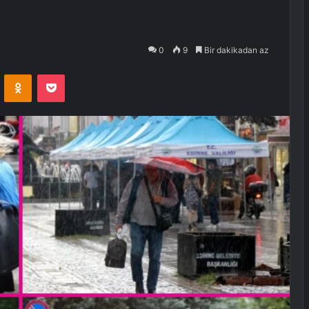
0
9
Bir dakikadan az
VKontakte
Odnoklassniki
Pocket