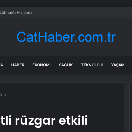
 Lübnan’a Hızlandırılmış Saldırılar
FA
HABER
EKONOMI
SAĞLIK
TEKNOLOJI
YAŞAM
oldu
li rüzgar etkili