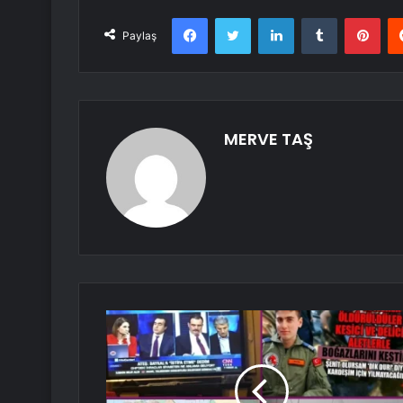
Facebook
Twitter
LinkedIn
Tumblr
Pint
Paylaş
MERVE TAŞ