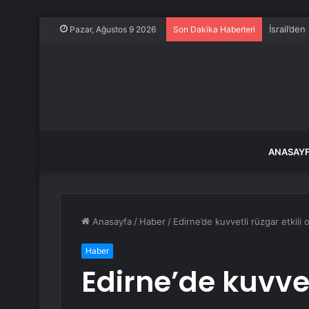
İsrail’den
Pazar, Ağustos 9 2026
Son Dakika Haberleri
ANASAY
Anasayfa
/
Haber
/
Edirne’de kuvvetli rüzgar etkili 
Haber
Edirne’de kuvvet