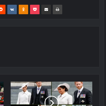
erest
Reddit
VKontakte
Odnoklassniki
Pocket
E-Posta ile paylaş
Yazdır