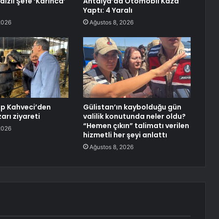
ldızlı Şefe ‘Karınca’
Antalya’da Otomobil Kaza
Yaptı: 4 Yaralı
2026
Ağustos 8, 2026
p Kahveci’den
Gülistan’ın kaybolduğu gün
arı ziyareti
valilik konutunda neler oldu?
“Hemen çıkın” talimatı verilen
2026
hizmetli her şeyi anlattı
Ağustos 8, 2026