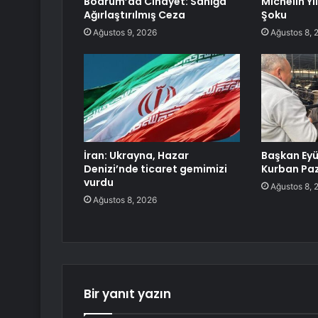
Bodrum’da Cinayet: Sanığa
Michelin Yı
Ağırlaştırılmış Ceza
Şoku
Ağustos 9, 2026
Ağustos 8, 
İran: Ukrayna, Hazar
Başkan Eyü
Denizi’nde ticaret gemimizi
Kurban Paz
vurdu
Ağustos 8, 
Ağustos 8, 2026
Bir yanıt yazın