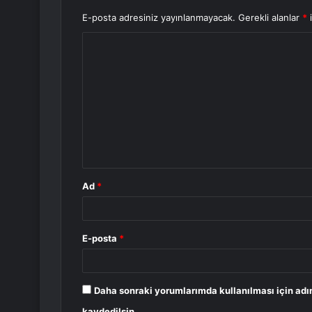
E-posta adresiniz yayınlanmayacak.
Gerekli alanlar
*
i
Y
o
r
u
m
*
Ad
*
E-posta
*
Daha sonraki yorumlarımda kullanılması için adı
kaydedilsin.