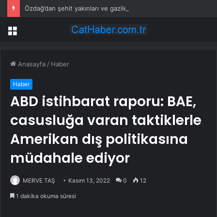
Özdağ’dan şehit yakınları ve gazilere destek: Adil olanı istiyorsunuz
Menü
Anasayfa
/
Haber
Haber
ABD istihbarat raporu: BAE,
casusluğa varan taktiklerle
Amerikan dış politikasına
müdahale ediyor
MERVE TAŞ
Kasım 13, 2022
0
12
1 dakika okuma süresi