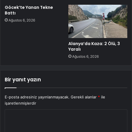
Göcek’te Yanan Tekne
Battı
Ağustos 6, 2026
Alanya’da Kaza: 2 Ölü, 3
Yaralı
Ağustos 6, 2026
Bir yanıt yazın
E-posta adresiniz yayınlanmayacak.
Gerekli alanlar
*
ile
işaretlenmişlerdir
Y
o
r