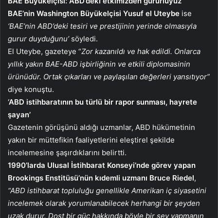
BAE Büyükelçisi: ABD’deki etkimizden gururluyuz
BAE’nin Washington Büyükelçisi Yusuf el Uteybe
ise
‘BAE’nin ABD’deki tesiri ve prestijinin yerinde olmasıyla
gurur duyduğunu’
söyledi.
El Uteybe, gazeteye “
Zor kazanıldı ve hak edildi. Onlarca
yıllık yakın BAE-ABD işbirliğinin ve etkili diplomasinin
ürünüdür. Ortak çıkarları ve paylaşılan değerleri yansıtıyor”
diye konuştu.
‘ABD istihbaratının bu türlü bir rapor sunması, hayrete
şayan’
Gazetenin görüşünü aldığı uzmanlar, ABD hükümetinin
yakın bir müttefikin faaliyetlerini eleştirel şekilde
incelemesine şaşırdıklarını belirtti.
1990’larda Ulusal İstihbarat Konseyi’nde görev yapan
Brookings Enstitüsü’nün kıdemli uzmanı Bruce Riedel
,
“ABD istihbarat topluluğu genellikle Amerikan iç siyasetini
incelemek olarak yorumlanabilecek herhangi bir şeyden
uzak durur. Dost bir güç hakkında böyle bir şey yapmanın