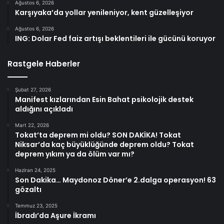
Ağustos 6, 2026
Karşıyaka’da yollar yenileniyor, kent güzelleşiyor
Ağustos 6, 2026
ING: Dolar Fed faiz artışı beklentileri ile gücünü koruyor
Rastgele Haberler
Şubat 27, 2026
Manifest kızlarından Esin Bahat psikolojik destek
aldığını açıkladı
Mart 22, 2026
Tokat’ta deprem mi oldu? SON DAKİKA! Tokat
Niksar’da kaç büyüklüğünde deprem oldu? Tokat
deprem yıkım ya da ölüm var mı?
Haziran 24, 2025
Son Dakika… Maydonoz Döner’e 2.dalga operasyon! 63
gözaltı
Temmuz 23, 2025
İbradı’da Aşure İkramı