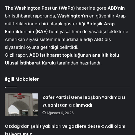
The Washington Post’un (WaPo)
haberine göre
ABD’nin
bir istihbarat raporunda,
Washington’ın
en güvenilir Arap
müttefiklerinden biri olarak gösterdiği
Birleşik Arap
Emirlikleri’nin (BAE)
hem yasal hem de yasadışı taktiklerle
Amerikan siyasi sistemine müdahale edip ABD dış
siyasetini oyuna getirdiği belirtildi.
Gizli rapor,
ABD istihbarat topluluğunun analitik kolu
Ulusal İstihbarat Kurulu
tarafından hazırlandı.
İlgili Makaleler
Zafer Partisi Genel Başkan Yardımcısı
Yunanistan’a alınmadı
Ağustos 6, 2026
Özdağ’dan şehit yakınları ve gazilere destek: Adil olanı
istiyorsunuz