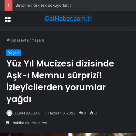
Betonları tek tek söküyorlar: 25 bin kilometrelik nehir ağını yeniden özgür bırakacaklar
Menü
Anasayfa
/
Yaşam
Yaşam
Yüz Yıl Mucizesi dizisinde
Aşk-ı Memnu sürprizi!
İzleyicilerden yorumlar
yağdı
ZERİN BALSAK
Haziran 6, 2023
0
6
1 dakika okuma süresi