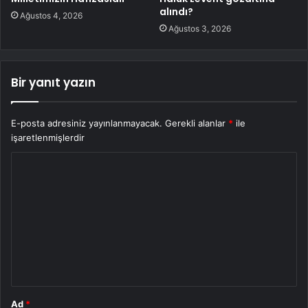
alındı?
Ağustos 4, 2026
Ağustos 3, 2026
Bir yanıt yazın
E-posta adresiniz yayınlanmayacak.
Gerekli alanlar
*
ile
işaretlenmişlerdir
Y
o
r
u
m
*
Ad
*