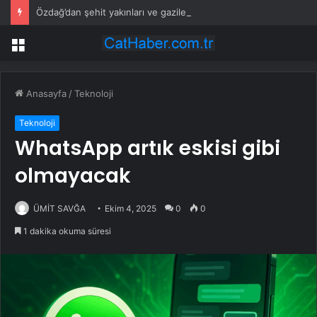
Özdağ’dan şehit yakınları ve gazilere destek: Adil olanı istiyorsunuz
Menü
Anasayfa
/
Teknoloji
Teknoloji
WhatsApp artık eskisi gibi
olmayacak
ÜMİT SAVĞA
Ekim 4, 2025
0
0
1 dakika okuma süresi