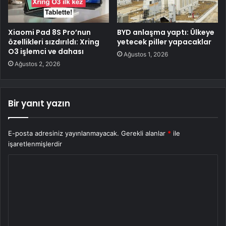
Xiaomi Pad 8S Pro’nun
BYD anlaşma yaptı: Ülkeye
özellikleri sızdırıldı: Xring
yetecek piller yapacaklar
O3 işlemci ve dahası
Ağustos 1, 2026
Ağustos 2, 2026
Bir yanıt yazın
E-posta adresiniz yayınlanmayacak.
Gerekli alanlar
*
ile
işaretlenmişlerdir
Y
o
r
u
m