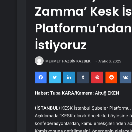
Zamma’ Kesk İs
Platformu’ndan 
İstiyoruz
MEHMET HAZBİN KAZBEK
Aralık 6, 2025
Facebook
Twitter
LinkedIn
Tumblr
Pinterest
Reddit
Haber: Tuba KARA/Kamera: Altuğ EKEN
(İSTANBUL)
KESK İstanbul Şubeler Platformu,
Açıklamada “KESK olarak öncelikle böylesine 
konfederasyonlardan, kamu emekçilerinden adeta
Komisyonuna getirilmesini, önergenin alelacele