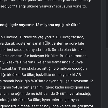
hsediyor? Hangi ülkede yaşıyor?” sorusunu yöneltti.
dığı, işsiz sayısının 12 milyonu aştığı bir ülke”
z bu ülkede, Türkiye’de yaşıyoruz. Bu ülke; çarşıda,
ya düşük gösteren sanal TÜİK verilerine göre bile
 birinci sırada, dünyada ise 5. Sırada olan bir ülke.
rtalamasını 8’e katlayan bir ülke. Bu ülke; ranttan,
yüksek faizi veren ülkeler sıralamasında, dünya
3 çocuktan 1’nin okula aç gittiği, 5,5 milyon çocuğun
ğı bir ülke. Bu ülke; işsizlikte de ne yazık ki AB
 tanımlı işsizliğin %30’lara dayandığı, işsiz sayısının 12
zliğinin %40’a geniş tanımlı genç kadın işsizliğinin ise
gencin ne eğitimde ne istihdamda (NEET), yer almadığı,
olduğu bir ülke. Bu ülke; işverenlerin iş arayan
ığında uzun mesai saatler boyunca kölece bir çalışmayı