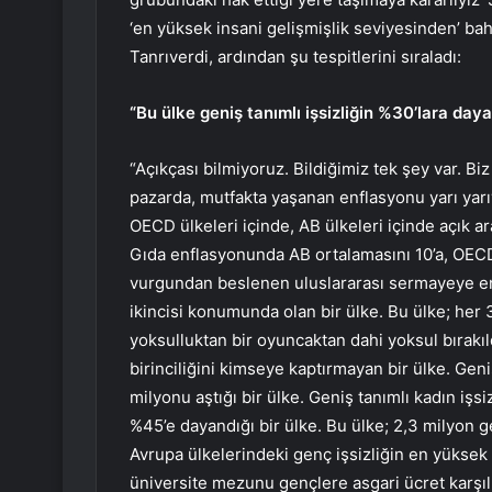
‘en yüksek insani gelişmişlik seviyesinden’ ba
Tanrıverdi, ardından şu tespitlerini sıraladı:
“Bu ülke geniş tanımlı işsizliğin %30’lara dayan
“Açıkçası bilmiyoruz. Bildiğimiz tek şey var. Bi
pazarda, mutfakta yaşanan enflasyonu yarı yarı
OECD ülkeleri içinde, AB ülkeleri içinde açık ara
Gıda enflasyonunda AB ortalamasını 10’a, OECD o
vurgundan beslenen uluslararası sermayeye en 
ikincisi konumunda olan bir ülke. Bu ülke; her 
yoksulluktan bir oyuncaktan dahi yoksul bırakıldı
birinciliğini kimseye kaptırmayan bir ülke. Geniş
milyonu aştığı bir ülke. Geniş tanımlı kadın işsi
%45’e dayandığı bir ülke. Bu ülke; 2,3 milyon 
Avrupa ülkelerindeki genç işsizliğin en yüksek 
üniversite mezunu gençlere asgari ücret karşıl