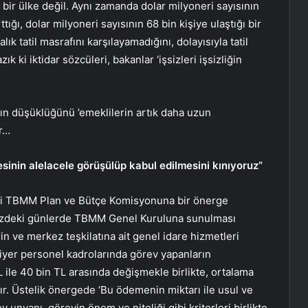
ı bir ülke değil. Aynı zamanda dolar milyoneri sayısının
ttığı, dolar milyoneri sayısının 68 bin kişiye ulaştığı bir
ık tatil masrafını karşılayamadığını, dolayısıyla tatil
 ki iktidar sözcüleri, bakanlar ‘işsizleri işsizliğin
n düşüklüğünü ’emeklilerin artık daha uzun
ır…
inin alelacele görüşülüp kabul edilmesini kınıyoruz”
esi TBMM Plan ve Bütçe Komisyonuna bir önerge
müzdeki günlerde TBMM Genel Kuruluna sunulması
n ve merkez teşkilatına ait genel idare hizmetleri
ariyer personel kadrolarında görev yapanların
ile 40 bin TL arasında değişmekle birlikte, ortalama
ır. Üstelik önergede ‘Bu ödemenin miktarı ile usul ve
 unvanı, görevin önem ve niteliği gibi kriterleri birlikte