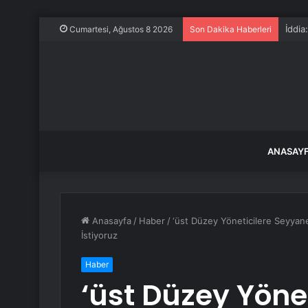
İstan
Cumartesi, Ağustos 8 2026
Son Dakika Haberleri
ANASAY
Anasayfa
/
Haber
/
‘üst Düzey Yöneticilere Seyyan
İstiyoruz
Haber
‘üst Düzey Yöne