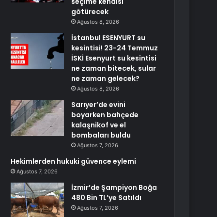
seçime kendisi
götürecek
Ağustos 8, 2026
İstanbul ESENYURT su
kesintisi! 23-24 Temmuz
İSKİ Esenyurt su kesintisi
ne zaman bitecek, sular
ne zaman gelecek?
Ağustos 8, 2026
Sarıyer’de evini
boyarken bahçede
kalaşnikof ve el
bombaları buldu
Ağustos 7, 2026
Hekimlerden hukuki güvence eylemi
Ağustos 7, 2026
İzmir’de Şampiyon Boğa
480 Bin TL’ye Satıldı
Ağustos 7, 2026