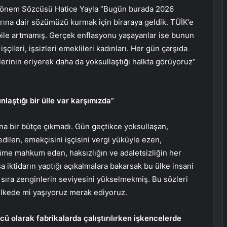
Dönem Sözcüsü Hatice Yayla “Bugün burada 2026
arına dair sözümüzü kurmak için biraraya geldik. TÜİK’e
 bile artmamış. Gerçek enflasyonu yaşayanlar ise bunun
işçileri, işsizleri emeklileri kadınları. Her gün çarşıda
lerinin eriyerek daha da yoksullaştığı halkta görüyoruz”
nlaştığı bir ülle var karşımızda”
na bir bütçe çıkmadı. Gün geçtikce yoksullaşan,
dilen, emekçisini işçisini vergi yüküyle ezen,
 ölüme mahkum eden, haksızlığın ve adaletsizliğin her
sa iktidarın yaptığı açıkalmalara bakarsak bu ülke insani
sıra zenginlerin seviyesini yükselmekmiş. Bu sözleri
ülkede mi yaşıyoruz merak ediyoruz.
ü olarak fabrikalarda çalıştırılırken işkencelerde