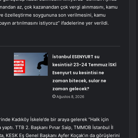
azanandan az, çok kazanandan çok vergi alınmasını, kamu
e ve özelleştirme soygununa son verilmesini, kamu
yın artırılmasını istiyoruz” ifadelerine yer verildi.
İstanbul ESENYURT su
kesintisi! 23-24 Temmuz İSKİ
Esenyurt su kesintisi ne
zaman bitecek, sular ne
zaman gelecek?
Ağustos 8, 2026
nde Kadıköy İskele’de bir araya gelerek “Halk için
a yaptı. TTB 2. Başkanı Pınar Saip, TMMOB İstanbul İl
a, KESK Eş Genel Başkanı Ayfer Koçak’ın da görüşlerini