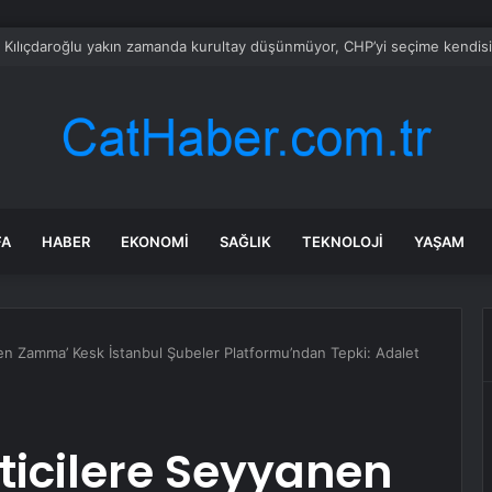
bul ESENYURT su kesintisi! 23-24 Temmuz İSKİ Esenyurt su kesintisi ne
FA
HABER
EKONOMI
SAĞLIK
TEKNOLOJI
YAŞAM
en Zamma’ Kesk İstanbul Şubeler Platformu’ndan Tepki: Adalet
ticilere Seyyanen