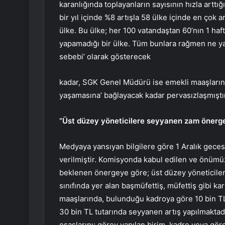
karanlığında toplayanların sayısının hızla arttığ
bir yıl içinde %8 artışla 58 ülke içinde en çok ar
ülke. Bu ülke; her 100 vatandaştan 60’nın 1 haftal
yapamadığı bir ülke. Tüm bunlara rağmen ne yazık
sebebi’ olarak gösterecek
kadar, SGK Genel Müdürü ise emekli maaşlarını
yaşamasına’ bağlayacak kadar pervasızlaşmışt
“Üst düzey yöneticilere seyyanen zam önerges
Medyaya yansıyan bilgilere göre 1 Aralık gec
verilmiştir. Komisyonda kabul edilen ve önü
beklenen önergeye göre; üst düzey yöneticileri
sınıfında yer alan başmüfettiş, müfettiş gibi k
maaşlarında, bulunduğu kadroya göre 10 bin TL 
30 bin TL tutarında seyyanen artış yapılmaktad
esaslarını; görev yapılan birim, kadro veya görev