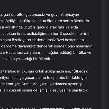
 asgari ücretle, güvencesiz ve güvenli olmayan
rak öldüğü bir ülke ve hatta öldükten sonra ölenlerin
esi adı altında ucuz iş gücü olarak fabrikalarda
ksulluktan fırsat eşitsizliğinden her 3 çocuktan birinin
k alanını özelleştirerek denetimsiz özel hastanelerde
e depreme dayanıksız denilerek işinden olan maaşlarını
ı Hastanesi çalışnlarının mağdur edildiği bir ülke ve
sizliğin yaşandığı bir ülkedir.
 tarafından okunan ortak açıklamada ise, “Ülkedeki
 milyonla dalga geçercesine toz pembe bir tablo gibi
’nde konuşan Cumhurbaşkanı yardımcısı aynen şu
izi en yüksek insani gelişmişlik seviyesine ulaştırdık.
’ Sayın Cumhurbaşkanı yardımcısı hangi ülkeden, hangi