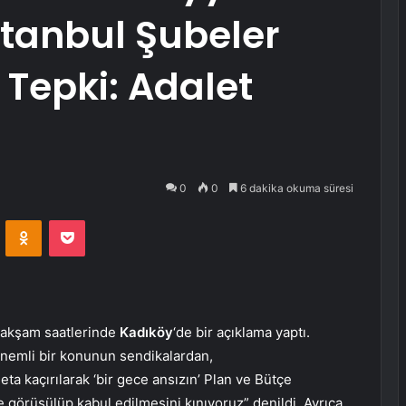
tanbul Şubeler
Tepki: Adalet
0
0
6 dakika okuma süresi
VKontakte
Odnoklassniki
Pocket
 akşam saatlerinde
Kadıköy
‘de bir açıklama yaptı.
önemli bir konunun sendikalardan,
 kaçırılarak ‘bir gece ansızın’ Plan ve Bütçe
 görüşülüp kabul edilmesini kınıyoruz” denildi. Ayrıca