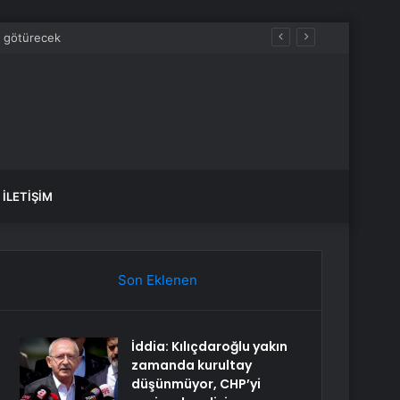
 zaman bitecek, sular ne zaman gelecek?
İLETIŞIM
Son Eklenen
İddia: Kılıçdaroğlu yakın
zamanda kurultay
düşünmüyor, CHP’yi