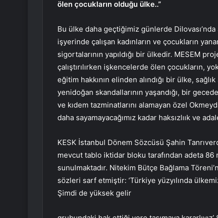
ölen çocukların olduğu ülke..”
Bu ülke daha geçtiğimiz günlerde Dilovası’nda
işyerinde çalışan kadınların ve çocukların yana
sigortalarının yapıldığı bir ülkedir. MESEM proj
çalıştırılırken işkencelerde ölen çocukların, yo
eğitim hakkının elinden alındığı bir ülke, sağlı
yenidoğan skandallarının yaşandığı, bir geced
ve kıdem tazminatlarını alamayan özel Okmeydan
daha sayamayacağımız kadar haksızlıık ve adalet
KESK İstanbul Dönem Sözcüsü Şahin Tanrıverdi
mevcut tablo iktidar bloku tarafından adeta 86
sunulmaktadır. Nitekim Bütçe Bağlama Töreni
sözleri sarf etmiştir: ‘Türkiye yüzyılında ülkem
Şimdi de yüksek gelir
grubundaki hak ettiği yere taşımaya kararlıyız