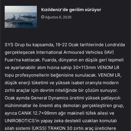
Kızıldeniz’de gerilim sürüyor
Ağustos 6, 2026
SYS Grup bu kapsamda, 19-22 Ocak tarihlerinde Londra’da
gerçekleşecek International Armoured Vehicles (IAV)
Fuarı’na katılacak. Fuarda, dünyanın en düşük geri tepmeli
ve ayarlanabilir atım hızına sahip 30x113mm VENOM LR
topu profesyonellerin beğenisine sunulacak. VENOM LR,
düşük enerji tüketimi ve yüksek isabet oranıyla modern
zırhlı araçlar için devrim niteliğinde bir çözüm sunuyor.
Ocak ayında General Dynamics üretimi yüksek patlayıcılı
mühimmatlar ile önemli atış demoları gerçekleştiren grup,
ayrıca CANiK 12.7x99mm ağır makineli tüfek ailesi ve
UNIROBOTICS’in yapay zeka destekli uzaktan komutalı
silah sistemi (UKSS) TRAKON 30 zırhlı araç üreticilere