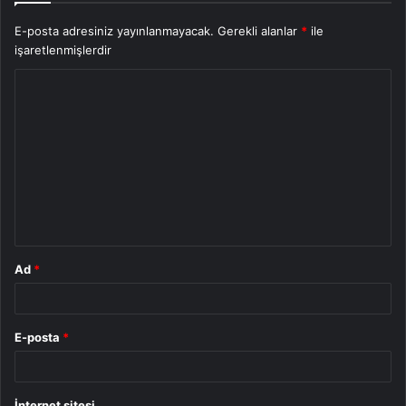
E-posta adresiniz yayınlanmayacak.
Gerekli alanlar
*
ile
işaretlenmişlerdir
Y
o
r
u
m
*
Ad
*
E-posta
*
İnternet sitesi