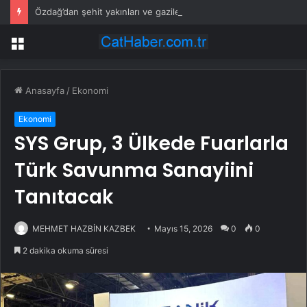
Özdağ’dan şehit yakınları ve gazilere destek: Adil olanı istiyorsunuz
Menü
Anasayfa
/
Ekonomi
Ekonomi
SYS Grup, 3 Ülkede Fuarlarla
Türk Savunma Sanayiini
Tanıtacak
MEHMET HAZBİN KAZBEK
Mayıs 15, 2026
0
0
2 dakika okuma süresi