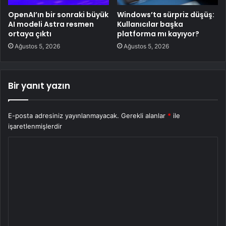
OpenAI’ın bir sonraki büyük
Windows’ta sürpriz düşüş:
AI modeli Astra resmen
Kullanıcılar başka
ortaya çıktı
platforma mı kayıyor?
Ağustos 5, 2026
Ağustos 5, 2026
Bir yanıt yazın
E-posta adresiniz yayınlanmayacak.
Gerekli alanlar
*
ile
işaretlenmişlerdir
Y
o
r
u
m
*