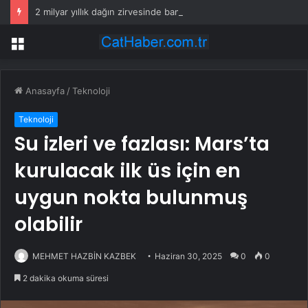
2 milyar yıllık dağın zirvesinde bambaşka bir dünya var
Menü
Anasayfa
/
Teknoloji
Teknoloji
Su izleri ve fazlası: Mars’ta
kurulacak ilk üs için en
uygun nokta bulunmuş
olabilir
MEHMET HAZBİN KAZBEK
Haziran 30, 2025
0
0
2 dakika okuma süresi