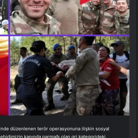
lçesinde düzenlenen terör operasyonuna ilişkin sosyal
ehidimizin kanında parmağı olan gri kategorideki