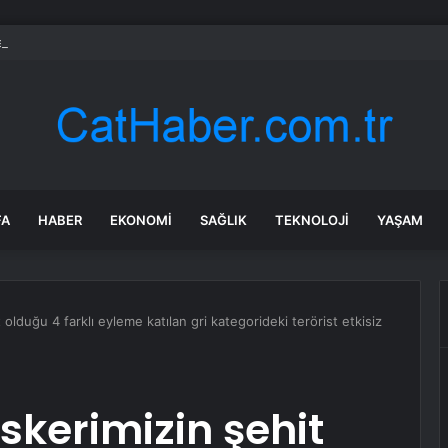
nk değil: Almanya’nın yeni savaş planı dikkat çekti
FA
HABER
EKONOMI
SAĞLIK
TEKNOLOJI
YAŞAM
olduğu 4 farklı eyleme katılan gri kategorideki terörist etkisiz
skerimizin şehit