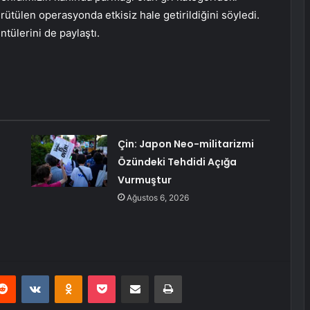
ürütülen operasyonda etkisiz hale getirildiğini söyledi.
tülerini de paylaştı.
Çin: Japon Neo-militarizmi
Özündeki Tehdidi Açığa
Vurmuştur
Ağustos 6, 2026
erest
Reddit
VKontakte
Odnoklassniki
Pocket
E-Posta ile paylaş
Yazdır