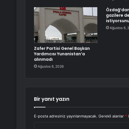
Özdağ’dan 
gazilere de
istiyorsun
Ağustos 6, 
Zafer Partisi Genel Başkan
Yardımcısı Yunanistan’a
alınmadı
Ağustos 6, 2026
Bir yanıt yazın
E-posta adresiniz yayınlanmayacak.
Gerekli alanlar
*
i
Y