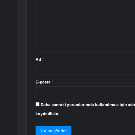
o
r
u
m
*
Ad
*
E-posta
*
Daha sonraki yorumlarımda kullanılması için adı
kaydedilsin.