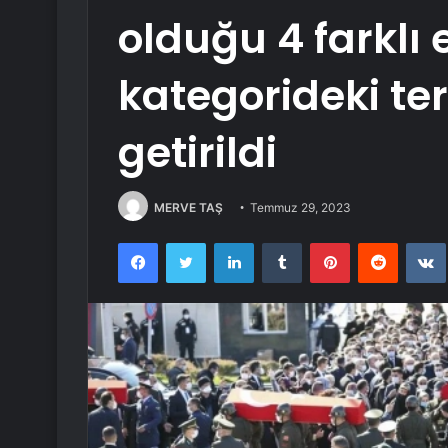
olduğu 4 farklı 
kategorideki ter
getirildi
MERVE TAŞ
Temmuz 29, 2023
Facebook
Twitter
LinkedIn
Tumblr
Pinterest
Reddit