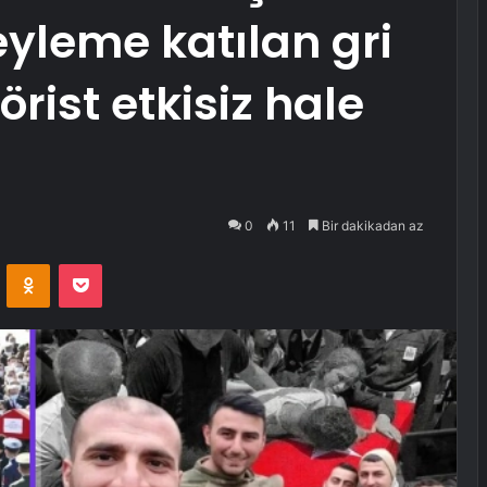
eyleme katılan gri
örist etkisiz hale
0
11
Bir dakikadan az
VKontakte
Odnoklassniki
Pocket