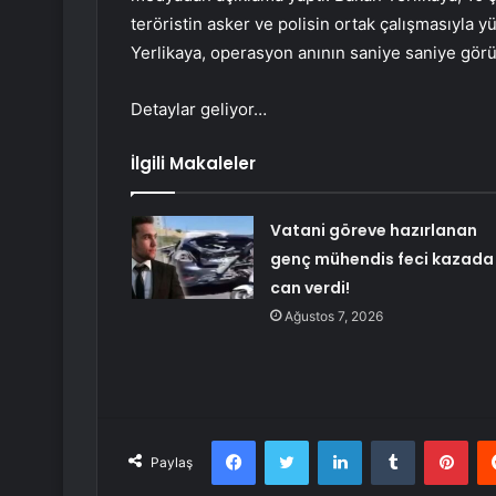
teröristin asker ve polisin ortak çalışmasıyla y
Yerlikaya, operasyon anının saniye saniye görün
Detaylar geliyor…
İlgili Makaleler
Vatani göreve hazırlanan
genç mühendis feci kazada
can verdi!
Ağustos 7, 2026
Facebook
Twitter
LinkedIn
Tumblr
Pint
Paylaş