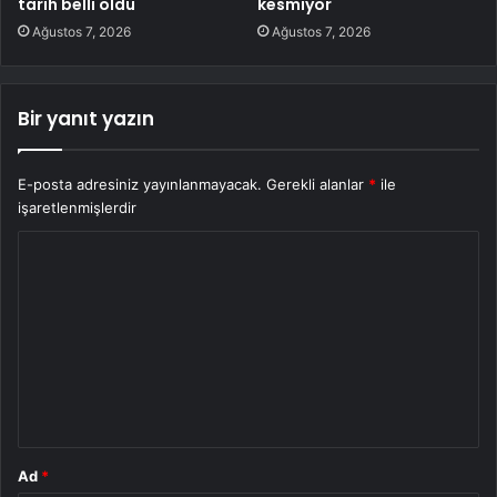
tarih belli oldu
kesmiyor
Ağustos 7, 2026
Ağustos 7, 2026
Bir yanıt yazın
E-posta adresiniz yayınlanmayacak.
Gerekli alanlar
*
ile
işaretlenmişlerdir
Y
o
r
u
m
*
Ad
*