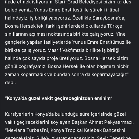
ifade etmek istiyorum. Stari-Grad Belediyesi bizim kardeş
belediyemiz. Yunus Emre Enstitüsü ile sürekli irtibat
halindeyiz, iş birliği yapıyoruz. Özellikle Saraybosna’da,
Bosna Hersek’teki farklı şehirlerdeki okullarda Türkçe
sınıflarının açılması noktasında birlikte çalışıyoruz. Yine
gençlerle yapılan faaliyetlerde Yunus Emre Enstitümüz ile
birlikte çalışıyoruz. Maarif Vakfımızla birlikte iş birliği
halinde çok sayıda proje üretiyoruz. Bosna Hersek bizim
gönül coğrafyamız. Bosna Hersek ile olan bağımızı hiçbir
zaman koparmadık ve bundan sonra da koparmayacağız”
dedi.
“Konya’da güzel vakit geçireceğinizden eminim”
Kursiyerlerin Konya’da bulunduğu süre içerisinde güzel
vakit geçireceklerini söyleyen Başkan Ahmet Pekyatırmacı,
“Mevlana Türbesi’ni, Konya Tropikal Kelebek Bahçesi’ni
gezeceksiniz. Sille’yi ziyaret edeceksiniz, Seyir Tepesi’ne