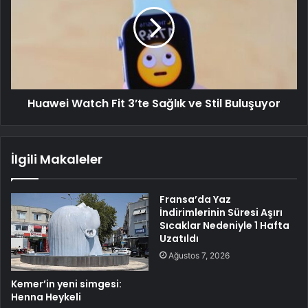
Huawei Watch Fit 3’te Sağlık ve Stil Buluşuyor
İlgili Makaleler
Fransa’da Yaz
İndirimlerinin Süresi Aşırı
Sıcaklar Nedeniyle 1 Hafta
Uzatıldı
Ağustos 7, 2026
Kemer’in yeni simgesi:
Henna Heykeli