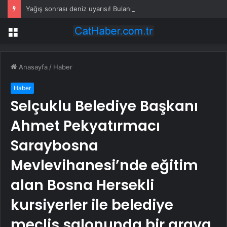
Yağış sonrası deniz uyarısı! Bulanık ve kötü kokulu suda yüzmeyin
Menü
Anasayfa
/
Haber
Haber
Selçuklu Belediye Başkanı
Ahmet Pekyatırmacı
Saraybosna
Mevlevihanesi’nde eğitim
alan Bosna Hersekli
kursiyerler ile belediye
meclis salonunda bir araya