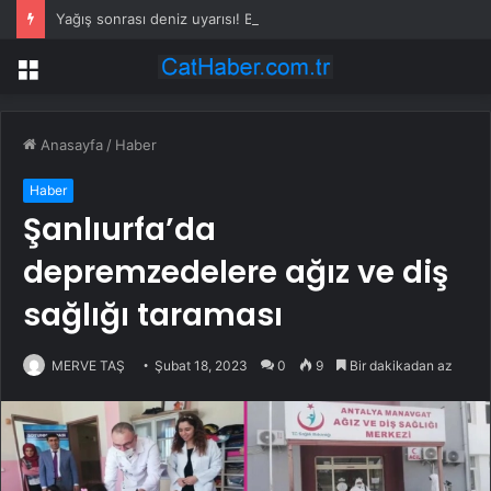
Yağış sonrası deniz uyarısı! Bulanık ve kötü kokulu suda yüzmeyin
Menü
Anasayfa
/
Haber
Haber
Şanlıurfa’da
depremzedelere ağız ve diş
sağlığı taraması
MERVE TAŞ
Şubat 18, 2023
0
9
Bir dakikadan az