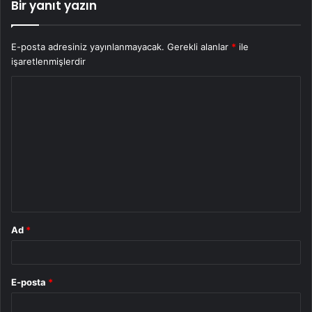
Bir yanıt yazın
E-posta adresiniz yayınlanmayacak.
Gerekli alanlar
*
ile
işaretlenmişlerdir
Y
o
r
u
m
*
Ad
*
E-posta
*