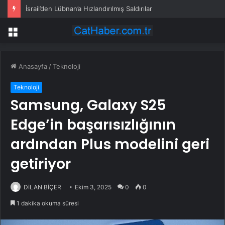
İsrail’den Lübnan’a Hızlandırılmış Saldırılar
Menü
Anasayfa
/
Teknoloji
Teknoloji
Samsung, Galaxy S25
Edge’in başarısızlığının
ardından Plus modelini geri
getiriyor
DİLAN BİÇER
Ekim 3, 2025
0
0
1 dakika okuma süresi