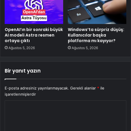
OpenAI’ın bir sonraki büyük
Windows’ta sürpriz düşüş:
AI modeli Astra resmen
Kullanıcılar başka
ortaya çıktı
platforma mı kayıyor?
Ağustos 5, 2026
Ağustos 5, 2026
Bir yanıt yazın
E-posta adresiniz yayınlanmayacak.
Gerekli alanlar
*
ile
işaretlenmişlerdir
Y
o
r
u