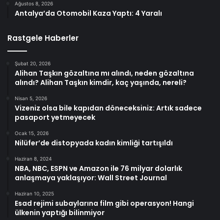
Ağustos 8, 2026
Antalya’da Otomobil Kaza Yaptı: 4 Yaralı
Rastgele Haberler
Şubat 20, 2026
Alihan Taşkın gözaltına mı alındı, neden gözaltına
alındı? Alihan Taşkın kimdir, kaç yaşında, nereli?
Nisan 5, 2026
Vizeniz olsa bile kapıdan döneceksiniz: Artık sadece
pasaport yetmeyecek
Ocak 15, 2026
Nilüfer’de distopyada kadın kimliği tartışıldı
Haziran 8, 2024
NBA, NBC, ESPN ve Amazon ile 76 milyar dolarlık
anlaşmaya yaklaşıyor: Wall Street Journal
Haziran 10, 2025
Esad rejimi subaylarına film gibi operasyon! Hangi
ülkenin yaptığı bilinmiyor