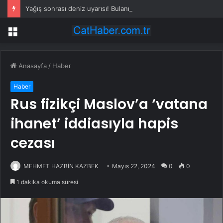
Yağış sonrası deniz uyarısı! Bulanık ve kötü kokulu suda yüzmeyin
Menü
Anasayfa
/
Haber
Haber
Rus fizikçi Maslov’a ‘vatana
ihanet’ iddiasıyla hapis
cezası
MEHMET HAZBİN KAZBEK
Mayıs 22, 2024
0
0
1 dakika okuma süresi