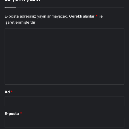
E-posta adresiniz yayınlanmayacak.
Gerekli alanlar
*
ile
işaretlenmişlerdir
Y
o
r
u
m
*
Ad
*
E-posta
*