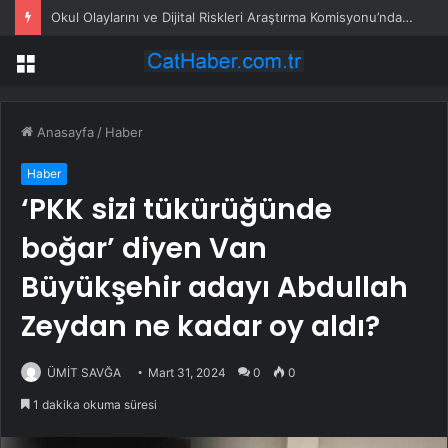
Okul Olaylarını ve Dijital Riskleri Araştırma Komisyonu’nda öğrenciler konuştu: Bir arkadaşımız zorbalığa, şantaja ve siber zorbalığa uğradığında ne yapacağını bilemiyor
Menü
Anasayfa
/
Haber
Haber
‘PKK sizi tükürüğünde
boğar’ diyen Van
Büyükşehir adayı Abdullah
Zeydan ne kadar oy aldı?
ÜMİT SAVĞA
Mart 31, 2024
0
0
1 dakika okuma süresi