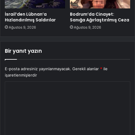
İsrail’den Lübnan’a
Bodrum’da Cinayet:
Hızlandırılmış Saldırılar
Sanığa Ağırlaştırılmış Ceza
Ağustos 9, 2026
Ağustos 9, 2026
Bir yanıt yazın
E-posta adresiniz yayınlanmayacak.
Gerekli alanlar
*
ile
işaretlenmişlerdir
Y
o
r
u
m
*