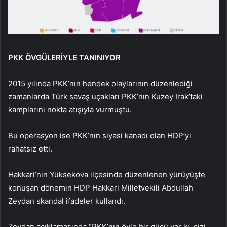
PKK ÖVGÜLERİYLE TANINIYOR
2015 yılında PKK’nın hendek olaylarının düzenlediği
zamanlarda Türk savaş uçakları PKK’nın Kuzey Irak’taki
kamplarını nokta atışıyla vurmuştu.
Bu operasyon ise PKK’nın siyasi kanadı olan HDP’yi
rahatsız etti.
Hakkari’nin Yüksekova ilçesinde düzenlenen yürüyüşte
konuşan dönemin HDP Hakkari Milletvekili Abdullah
Zeydan skandal ifadeler kullandı.
Zeydan açıklamasında “PKK’nın öyle bir gücü var ki, sizi