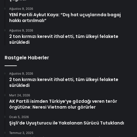
Ağustos 9, 2026
YENİ Partili Aykut Kaya: “Dış hat uçuşlarında bagaj
hakkı artırılmalı”
Ağustos 9, 2026
2 ton kırmızı kerevit ithal etti, tüm ülkeyi felakete
sürükledi
Rastgele Haberler
Ağustos 9, 2026
2 ton kırmızı kerevit ithal etti, tüm ülkeyi felakete
sürükledi
Mart 24, 2026
AK Partili isimden Türkiye’ye gözdağı veren terör
örgütüne: Neresi Vietnam olur görürler
Ocak 5, 2026
Şişli’de Uyuşturucu ile Yakalanan Sürücü Tutuklandı
Temmuz 3, 2025