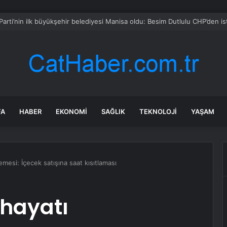
yar yıllık dağın zirvesinde bambaşka bir dünya var
FA
HABER
EKONOMI
SAĞLIK
TEKNOLOJI
YAŞAM
mesi: İçecek satışına saat kısıtlaması
 hayatı