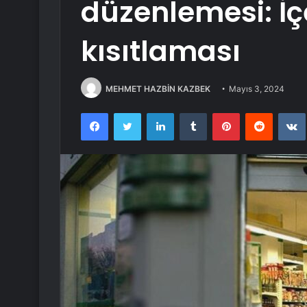
düzenlemesi: İç
kısıtlaması
MEHMET HAZBİN KAZBEK
Mayıs 3, 2024
Facebook
Twitter
LinkedIn
Tumblr
Pinterest
Reddit