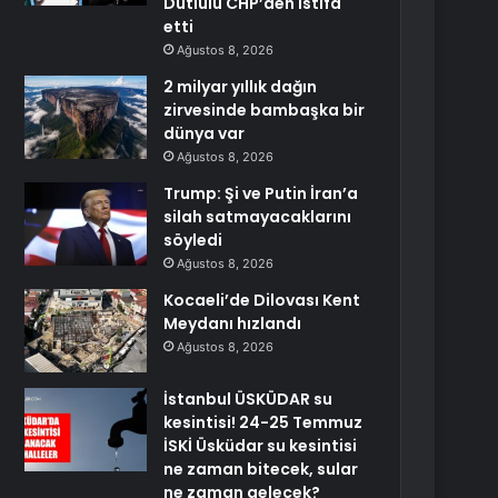
Dutlulu CHP’den istifa
etti
Ağustos 8, 2026
2 milyar yıllık dağın
zirvesinde bambaşka bir
dünya var
Ağustos 8, 2026
Trump: Şi ve Putin İran’a
silah satmayacaklarını
söyledi
Ağustos 8, 2026
Kocaeli’de Dilovası Kent
Meydanı hızlandı
Ağustos 8, 2026
İstanbul ÜSKÜDAR su
kesintisi! 24-25 Temmuz
İSKİ Üsküdar su kesintisi
ne zaman bitecek, sular
ne zaman gelecek?