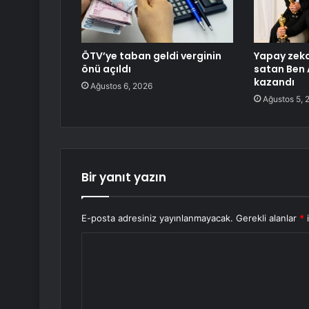
ÖTV’ye taban geldi verginin
Yapay zeka 
önü açıldı
satan Ben 
kazandı
Ağustos 6, 2026
Ağustos 5, 
Bir yanıt yazın
E-posta adresiniz yayınlanmayacak.
Gerekli alanlar
*
i
Y
o
r
u