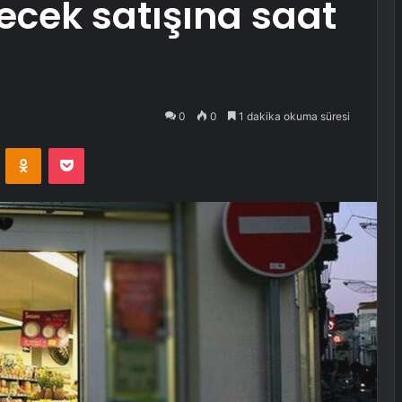
ecek satışına saat
0
0
1 dakika okuma süresi
VKontakte
Odnoklassniki
Pocket