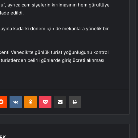
ğu”, ayrıca cam şişelerin kırılmasının hem gürültüye
fade edildi.
 ayına kadarki dönem için de mekanlara yönelik bir
i kenti Venedik’te günlük turist yoğunluğunu kontrol
turistlerden belirli günlerde giriş ücreti alınması
erest
Reddit
VKontakte
Odnoklassniki
Pocket
E-Posta ile paylaş
Yazdır
EK