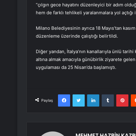
“çılgın gece hayatını düzenleyici bir adım oldu
hem de farklı tehlikeli yaralanmalara yol açtığı i
Milano Belediyesinin ayrıca 18 Mayıs’tan kasım
düzenleme üzerinde çalıştığı belirtildi.
Diğer yandan, İtalya’nın kanallarıyla ünlü tarih
altına almak amacıyla günübirlik ziyarete gelen 
uygulaması da 25 Nisan’da başlamıştı.
Facebook
Twitter
LinkedIn
Tumblr
Pint
Paylaş
MEHMET HAZBİN KAZB