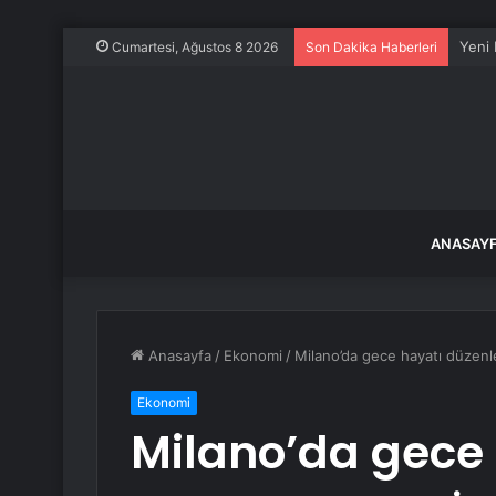
2 mil
Cumartesi, Ağustos 8 2026
Son Dakika Haberleri
ANASAY
Anasayfa
/
Ekonomi
/
Milano’da gece hayatı düzenle
Ekonomi
Milano’da gece