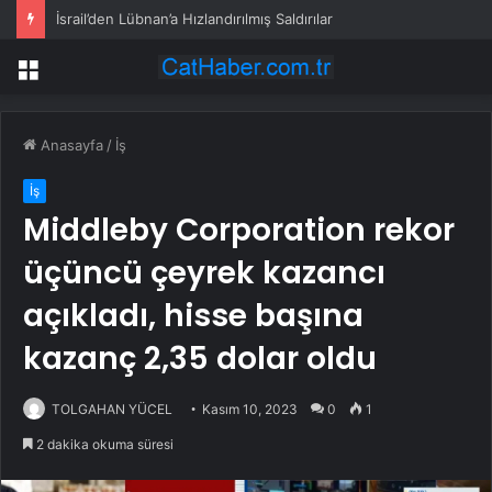
İsrail’den Lübnan’a Hızlandırılmış Saldırılar
Menü
Anasayfa
/
İş
İş
Middleby Corporation rekor
üçüncü çeyrek kazancı
açıkladı, hisse başına
kazanç 2,35 dolar oldu
TOLGAHAN YÜCEL
Kasım 10, 2023
0
1
2 dakika okuma süresi