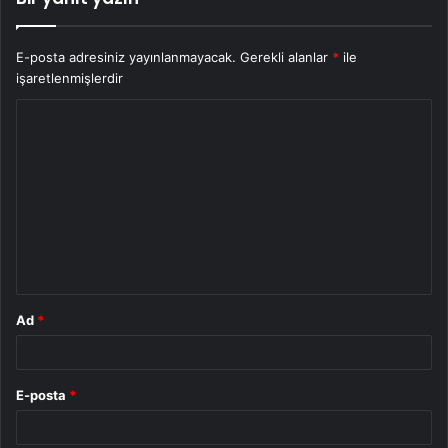
E-posta adresiniz yayınlanmayacak.
Gerekli alanlar
*
ile
işaretlenmişlerdir
Y
o
r
u
m
*
Ad
*
E-posta
*