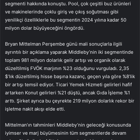
segmenti hakkında konuştu. Pool, çok çeşitli buz ürünleri
ve makinelerinde çoklu giriş ve çıkış soğutması gibi
yenilikçi özelliklerle bu segmentin 2024 yılına kadar 50
milyon dolar büyüyeceğini öngördü.
Bryan Mittelman Perşembe günü mali sonuçlarla ilgili
ayrıntılı bir açıklama yaparak Middleby’nin iki segmentinde
toplam 981 milyon dolarlık gelir artışı ve organik olarak
düzeltilmiş FVÖK marjının %23 olduğunu vurguladı. 2,35
$’lık düzeltilmiş hisse başına kazanç, geçen yıla göre %8’lik
bir artışı temsil ediyor. Ticari Yemek Hizmeti gelirleri hafif
artarken Konut gelirleri %21 düştü, ancak Gıda İşleme %1
arttı. Şirket ayrıca bu çeyrekte 219 milyon dolarlık rekor bir
işletme nakit akışı elde etti.
Mittelman’ın tahminleri Middleby’nin geleceği konusunda
iyimser ve marj büyümesinin tüm segmentlerde devam