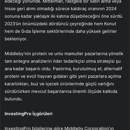
edeceği yönünde. Mittelman, rastgele bir satın alma veya
hisse geri alımı olmadığı sürece kaldıraç oranının 2024
sonuna kadar yaklaşık iki katına düşebileceğini öne sürdü.
2023’ün önümüzdeki dördüncü çeyreğinde hem Konut
hem de Gıda İşleme sektörlerinde daha yüksek gelirler
bekleniyor.
Middleby’nin protein ve unlu mamuller pazarlarına yönelik
tam entegre analizlerin lider tedarikçisi olma stratejisi şu
ana kadar başarılı oldu. Pastırma, kurutulmuş et, alternatif
protein ve evcil hayvan gıdaları gibi yeni pazarlara açılma
kararlılıkları, buz ve içecek ürünlerinde güçlü varlığını
sürdürürken mevcut başarılarına önemli ölçüde katkıda
bulundu.
InvestingPro İçgörüleri
InvestingPro bilgilerine göre Middleby Corporation’ın