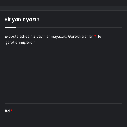
Bir yanıt yazın
E-posta adresiniz yayınlanmayacak.
Gerekli alanlar
*
ile
işaretlenmişlerdir
Y
o
r
u
m
*
Ad
*