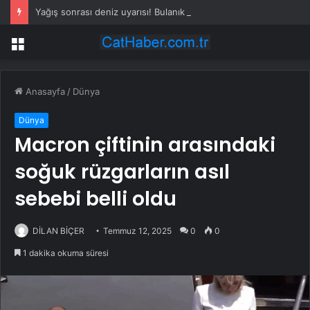
Yağış sonrası deniz uyarısı! Bulanık ve kötü kokulu suda yüzmeyin
Menü
Anasayfa
/
Dünya
Dünya
Macron çiftinin arasındaki
soğuk rüzgarların asıl
sebebi belli oldu
DİLAN BİÇER
Temmuz 12, 2025
0
0
1 dakika okuma süresi