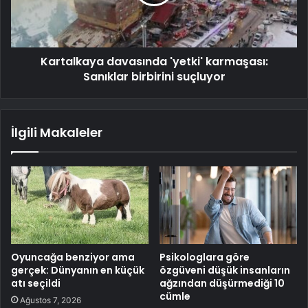
Kartalkaya davasında 'yetki' karmaşası:
Sanıklar birbirini suçluyor
İlgili Makaleler
Oyuncağa benziyor ama
Psikologlara göre
gerçek: Dünyanın en küçük
özgüveni düşük insanların
atı seçildi
ağzından düşürmediği 10
cümle
Ağustos 7, 2026