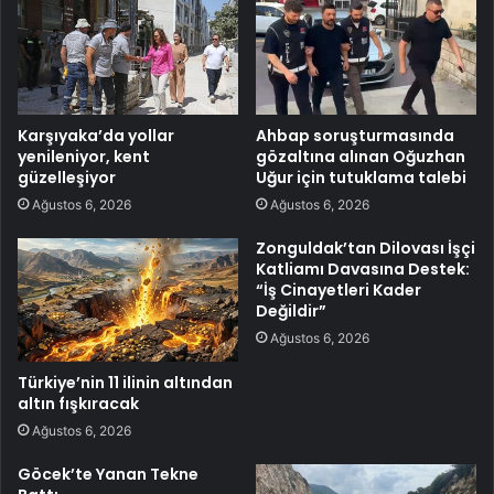
Karşıyaka’da yollar
Ahbap soruşturmasında
yenileniyor, kent
gözaltına alınan Oğuzhan
güzelleşiyor
Uğur için tutuklama talebi
Ağustos 6, 2026
Ağustos 6, 2026
Zonguldak’tan Dilovası İşçi
Katliamı Davasına Destek:
“İş Cinayetleri Kader
Değildir”
Ağustos 6, 2026
Türkiye’nin 11 ilinin altından
altın fışkıracak
Ağustos 6, 2026
Göcek’te Yanan Tekne