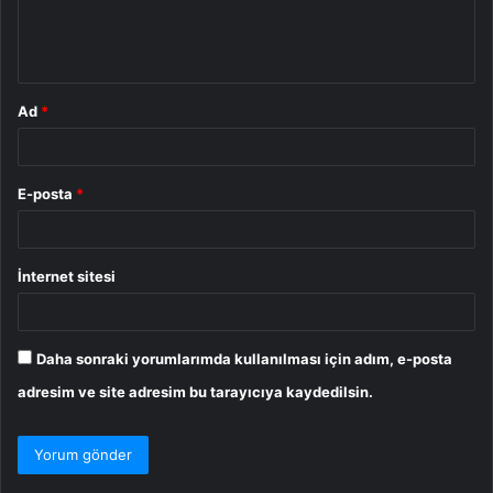
m
*
Ad
*
E-posta
*
İnternet sitesi
Daha sonraki yorumlarımda kullanılması için adım, e-posta
adresim ve site adresim bu tarayıcıya kaydedilsin.