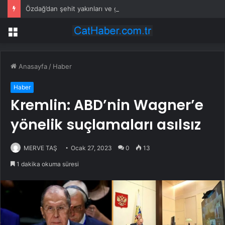
Özdağ’dan şehit yakınları ve gazilere destek: Adil olanı istiyorsunuz
Menü
Anasayfa
/
Haber
Haber
Kremlin: ABD’nin Wagner’e
yönelik suçlamaları asılsız
MERVE TAŞ
Ocak 27, 2023
0
13
1 dakika okuma süresi