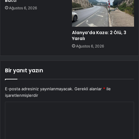
Battı
Ağustos 6, 2026
Alanya’da Kaza: 2 Ölü, 3
Yaralı
Ağustos 6, 2026
Bir yanıt yazın
E-posta adresiniz yayınlanmayacak.
Gerekli alanlar
*
ile
işaretlenmişlerdir
Y
o
r
u