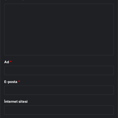
Y
o
r
u
m
*
Ad
*
E-posta
*
İnternet sitesi