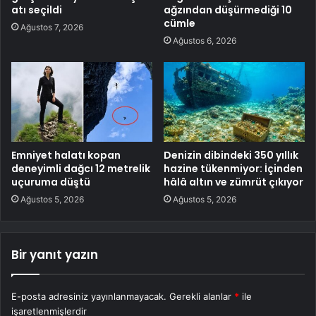
atı seçildi
ağzından düşürmediği 10
cümle
Ağustos 7, 2026
Ağustos 6, 2026
Emniyet halatı kopan
Denizin dibindeki 350 yıllık
deneyimli dağcı 12 metrelik
hazine tükenmiyor: İçinden
uçuruma düştü
hâlâ altın ve zümrüt çıkıyor
Ağustos 5, 2026
Ağustos 5, 2026
Bir yanıt yazın
E-posta adresiniz yayınlanmayacak.
Gerekli alanlar
*
ile
işaretlenmişlerdir