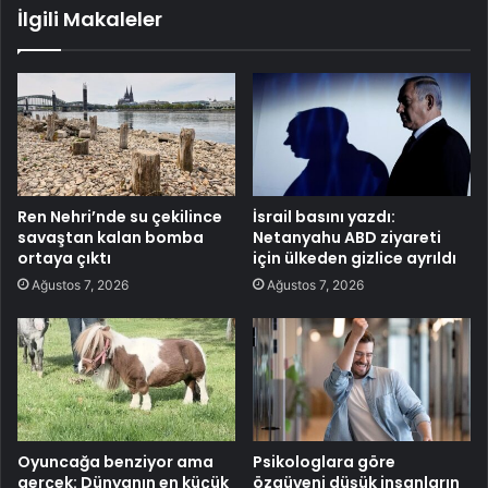
İlgili Makaleler
Ren Nehri’nde su çekilince
İsrail basını yazdı:
savaştan kalan bomba
Netanyahu ABD ziyareti
ortaya çıktı
için ülkeden gizlice ayrıldı
Ağustos 7, 2026
Ağustos 7, 2026
Oyuncağa benziyor ama
Psikologlara göre
gerçek: Dünyanın en küçük
özgüveni düşük insanların