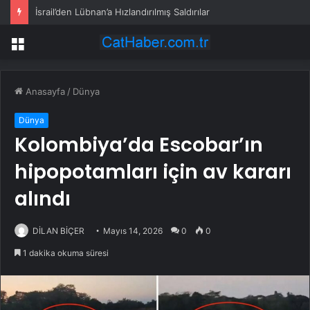
İsrail’den Lübnan’a Hızlandırılmış Saldırılar
Menü
Anasayfa
/
Dünya
Dünya
Kolombiya’da Escobar’ın
hipopotamları için av kararı
alındı
DİLAN BİÇER
Mayıs 14, 2026
0
0
1 dakika okuma süresi