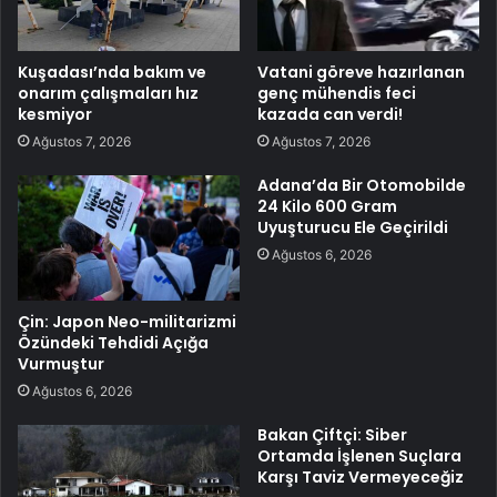
Kuşadası’nda bakım ve
Vatani göreve hazırlanan
onarım çalışmaları hız
genç mühendis feci
kesmiyor
kazada can verdi!
Ağustos 7, 2026
Ağustos 7, 2026
Adana’da Bir Otomobilde
24 Kilo 600 Gram
Uyuşturucu Ele Geçirildi
Ağustos 6, 2026
Çin: Japon Neo-militarizmi
Özündeki Tehdidi Açığa
Vurmuştur
Ağustos 6, 2026
Bakan Çiftçi: Siber
Ortamda İşlenen Suçlara
Karşı Taviz Vermeyeceğiz