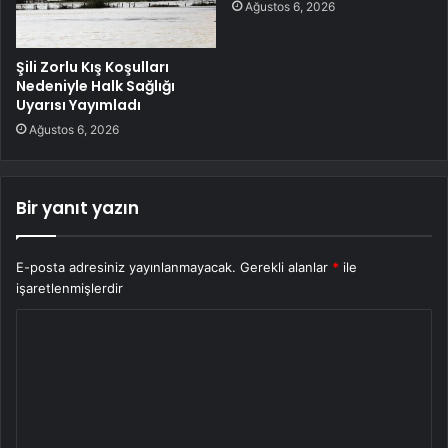
Ağustos 6, 2026
Şili Zorlu Kış Koşulları
Nedeniyle Halk Sağlığı
Uyarısı Yayımladı
Ağustos 6, 2026
Bir yanıt yazın
E-posta adresiniz yayınlanmayacak.
Gerekli alanlar
*
ile
işaretlenmişlerdir
Y
o
r
u
m