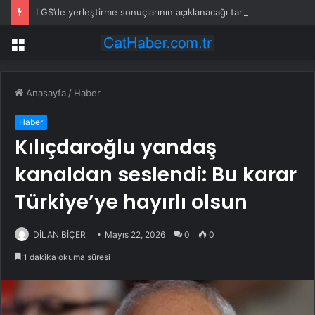
LGS’de yerleştirme sonuçlarının açıklanacağı tarih belli oldu
Menü
Anasayfa
/
Haber
Haber
Kılıçdaroğlu yandaş
kanaldan seslendi: Bu karar
Türkiye’ye hayırlı olsun
DİLAN BİÇER
Mayıs 22, 2026
0
0
1 dakika okuma süresi