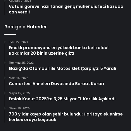
Ağustos 7, 2026
Vatani göreve hazırlanan genç mühendis feci kazada
can verdi!
Rastgele Haberler
Eylül 22, 2024
Emekli promosyonu en yüksek banka belli oldu!
Rakamlar 20 binin üzerine çıktı
Temmuz 25, 2023
Elazığ’da Otomobil ile Motosiklet Çarpıştı: 5 Yaralı
Mart 14, 2025
Cumartesi Anneleri Davasında Beraat Kararı
Mayıs 15, 2025
Emlak Konut 2025’te 3,25 Milyar TL Karlılık Açıkladı
Nisan 10, 2026
700 yıldır kayıp olan şehir bulundu: Haritaya eklenirse
herkes oraya koşacak