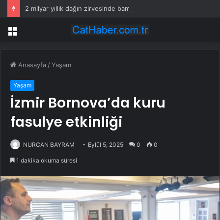
2 milyar yıllık dağın zirvesinde bambaşka bir dünya var
Menü
Anasayfa
/
Yaşam
Yaşam
İzmir Bornova’da kuru
fasulye etkinliği
NURCAN BAYRAM
Eylül 5, 2025
0
0
1 dakika okuma süresi