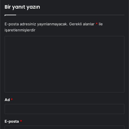
Bir yanıt yazın
E-posta adresiniz yayınlanmayacak.
Gerekli alanlar
*
ile
işaretlenmişlerdir
Y
o
r
u
m
*
Ad
*
E-posta
*