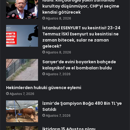
İddia: Kılıçdaroğlu yakın zamanda
kurultay düşünmüyor, CHP’yi seçime
kendisi götürecek
Ağustos 8, 2026
İstanbul ESENYURT su kesintisi! 23-24
Temmuz İSKİ Esenyurt su kesintisi ne
zaman bitecek, sular ne zaman
gelecek?
Ağustos 8, 2026
Sarıyer’de evini boyarken bahçede
kalaşnikof ve el bombaları buldu
Ağustos 7, 2026
Hekimlerden hukuki güvence eylemi
Ağustos 7, 2026
İzmir’de Şampiyon Boğa 480 Bin TL’ye
Satıldı
Ağustos 7, 2026
İktidarın 15 Ağustos planı