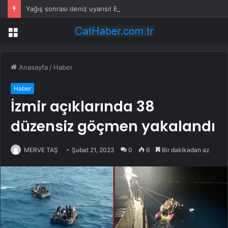
Yağış sonrası deniz uyarısı! Bulanık ve kötü kokulu suda yüzmeyin
Menü
Anasayfa
/
Haber
Haber
İzmir açıklarında 38
düzensiz göçmen yakalandı
MERVE TAŞ
Şubat 21, 2023
0
6
Bir dakikadan az