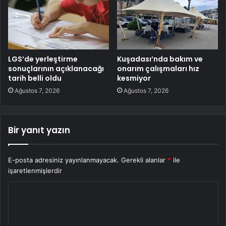
LGS’de yerleştirme
Kuşadası’nda bakım ve
sonuçlarının açıklanacağı
onarım çalışmaları hız
tarih belli oldu
kesmiyor
Ağustos 7, 2026
Ağustos 7, 2026
Bir yanıt yazın
E-posta adresiniz yayınlanmayacak.
Gerekli alanlar
*
ile
işaretlenmişlerdir
Y
o
r