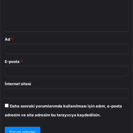
u
m
*
Ad
*
E-posta
*
İnternet sitesi
Daha sonraki yorumlarımda kullanılması için adım, e-posta
adresim ve site adresim bu tarayıcıya kaydedilsin.