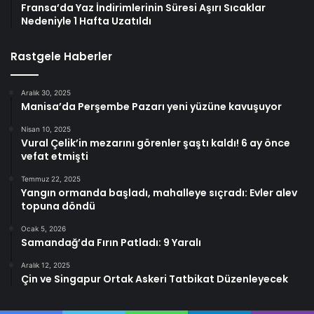
Fransa’da Yaz İndirimlerinin Süresi Aşırı Sıcaklar
Nedeniyle 1 Hafta Uzatıldı
Rastgele Haberler
Aralık 30, 2025
Manisa’da Perşembe Pazarı yeni yüzüne kavuşuyor
Nisan 10, 2025
Vural Çelik’in mezarını görenler şaştı kaldı! 6 ay önce
vefat etmişti
Temmuz 22, 2025
Yangın ormanda başladı, mahalleye sıçradı: Evler alev
topuna döndü
Ocak 5, 2026
Samandağ’da Fırın Patladı: 9 Yaralı
Aralık 12, 2025
Çin ve Singapur Ortak Askeri Tatbikat Düzenleyecek