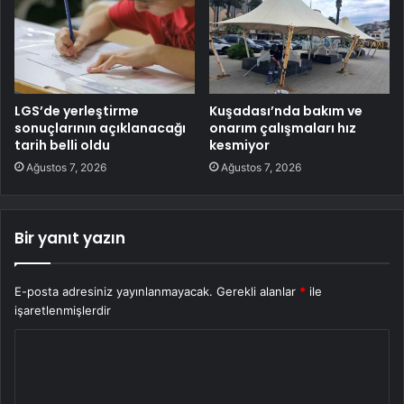
LGS’de yerleştirme
Kuşadası’nda bakım ve
sonuçlarının açıklanacağı
onarım çalışmaları hız
tarih belli oldu
kesmiyor
Ağustos 7, 2026
Ağustos 7, 2026
Bir yanıt yazın
E-posta adresiniz yayınlanmayacak.
Gerekli alanlar
*
ile
işaretlenmişlerdir
Y
o
r