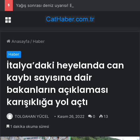
Yağış sonrası deniz uyarısı! Bulanık ve kötü kokulu suda yüzmeyin
Menü
Anasayfa
/
Haber
Haber
İtalya’daki heyelanda can
kaybı sayısına dair
bakanların açıklaması
karışıklığa yol açtı
TOLGAHAN YÜCEL
Kasım 26, 2022
0
13
1 dakika okuma süresi