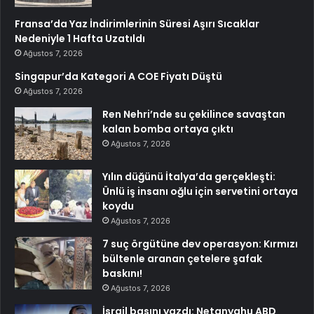
Fransa’da Yaz İndirimlerinin Süresi Aşırı Sıcaklar
Nedeniyle 1 Hafta Uzatıldı
Ağustos 7, 2026
Singapur’da Kategori A COE Fiyatı Düştü
Ağustos 7, 2026
Ren Nehri’nde su çekilince savaştan
kalan bomba ortaya çıktı
Ağustos 7, 2026
Yılın düğünü İtalya’da gerçekleşti:
Ünlü iş insanı oğlu için servetini ortaya
koydu
Ağustos 7, 2026
7 suç örgütüne dev operasyon: Kırmızı
bültenle aranan çetelere şafak
baskını!
Ağustos 7, 2026
İsrail basını yazdı: Netanyahu ABD