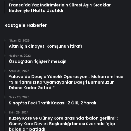
Fransa’da Yaz İndirimlerinin Süresi Aşırı Sıcaklar
Nedeniyle 1 Hafta Uzatıldı
Rastgele Haberler
Nisan 12, 2026
Altın için cinayet: Komşunun itirafı
Haziran 9, 2023
Özdağ’dan ‘İçişleri’ mesajı!
Aralık 31, 2025
Yalova’da Deaş’a Yönelik Operasyon… Muharrem İnce:
“Sınırlarımızı Koruyamayanlar Daeş’i Burnumuzun
Dibine Kadar Getirdi”
Ocak 23, 2025
Sinop’ta Feci Trafik Kazası: 2 Ölü, 2 Yaralı
Ekim 26, 2024
Kuzey Kore ve Güney Kore arasında ‘balon gerilimi’:
Güney Kore Devlet Başkanlığı binası üzerinde ‘çöp
balonlar’ patladı