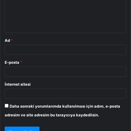
u
m
*
Ad
*
E-posta
*
İnternet sitesi
Daha sonraki yorumlarımda kullanılması için adım, e-posta
adresim ve site adresim bu tarayıcıya kaydedilsin.