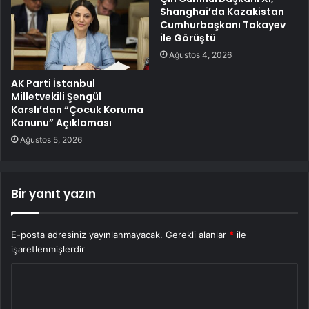
Shanghai’da Kazakistan
Cumhurbaşkanı Tokayev
ile Görüştü
Ağustos 4, 2026
AK Parti İstanbul
Milletvekili Şengül
Karslı’dan “Çocuk Koruma
Kanunu” Açıklaması
Ağustos 5, 2026
Bir yanıt yazın
E-posta adresiniz yayınlanmayacak.
Gerekli alanlar
*
ile
işaretlenmişlerdir
Y
o