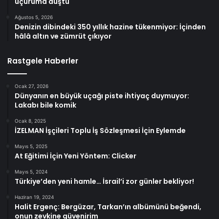
uçuruma düştü
Ağustos 5, 2026
Denizin dibindeki 350 yıllık hazine tükenmiyor: İçinden
hâlâ altın ve zümrüt çıkıyor
Rastgele Haberler
Ocak 27, 2026
Dünyanın en büyük uçağı piste ihtiyaç duymuyor:
Lakabı bile komik
Ocak 8, 2025
İZELMAN İşçileri Toplu İş Sözleşmesi İçin Eylemde
Mayıs 5, 2025
At Eğitimi İçin Yeni Yöntem: Clicker
Mayıs 5, 2024
Türkiye’den yeni hamle… İsrail’i zor günler bekliyor!
Haziran 19, 2024
Halit Ergenç: Bergüzar, Tarkan’ın albümünü beğendi,
onun zevkine güvenirim