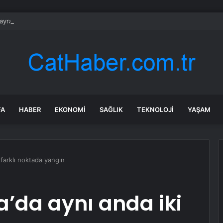
yramı Öncesi Bıçakçılara Yoğun İlgi
FA
HABER
EKONOMI
SAĞLIK
TEKNOLOJI
YAŞAM
 farklı noktada yangın
a’da aynı anda iki