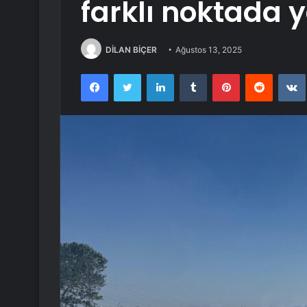
farklı noktada 
DİLAN BİÇER
Ağustos 13, 2025
Facebook
Twitter
LinkedIn
Tumblr
Pinterest
Reddit