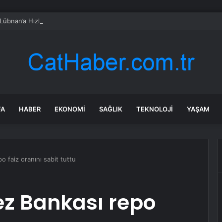
 Lübnan’a Hızlandırılmış Saldırılar
FA
HABER
EKONOMI
SAĞLIK
TEKNOLOJI
YAŞAM
 faiz oranını sabit tuttu
ez Bankası repo