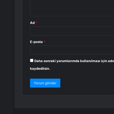
m
*
Ad
*
E-posta
*
Daha sonraki yorumlarımda kullanılması için adı
kaydedilsin.