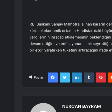
RBI Başkanı Sanjay Malhotra, alınan kararın ger
küresel ekonomik ortamın Hindistan’daki büyüm
vergilerinin ihracatı etkilemesinin beklendiğin
devam ettiğini ve enflasyonun ılımlı seyrettiği
bir etki” yaratırken tüketimi artıracağını ifade et
Facebook
Twitter
LinkedIn
Tumblr
Pint
Paylaş
NURCAN BAYRAM