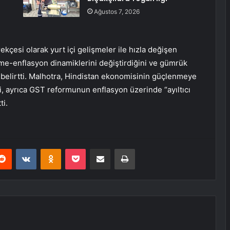
Ağustos 7, 2026
ekçesi olarak yurt içi gelişmeler ile hızla değişen
e-enflasyon dinamiklerini değiştirdiğini ve gümrük
i belirtti. Malhotra, Hindistan ekonomisinin güçlenmeye
ni, ayrıca GST reformunun enflasyon üzerinde “ayıltıcı
ti.
erest
Reddit
VKontakte
Odnoklassniki
Pocket
E-Posta ile paylaş
Yazdır