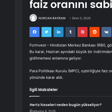
faiz oranını sabi
NURCAN BAYRAM
Ekim 3, 2025
Facebook
Twitter
LinkedIn
Tumblr
Pinterest
Reddit
ForInvest – Hindistan Merkez Bankası (RBI), gös
Bu karar, Haziran ayındaki büyük bir indirimden
gidilmemesi anlamına geliyor.
Para Politikası Kurulu (MPC), oybirliğiyle faiz 
yönünde karar aldı.
İlgili Makaleler
Hertz hisseleri neden bugün yükseliyor?
Ağustos 8, 2026