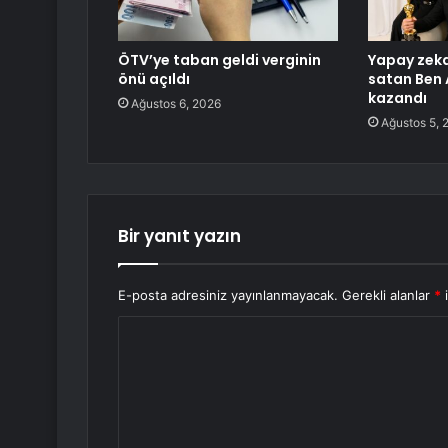
ÖTV’ye taban geldi verginin
Yapay zeka 
önü açıldı
satan Ben 
kazandı
Ağustos 6, 2026
Ağustos 5, 
Bir yanıt yazın
E-posta adresiniz yayınlanmayacak.
Gerekli alanlar
*
i
Y
o
r
u