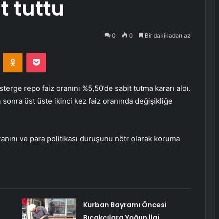
t tuttu
0
0
Bir dakikadan az
VKontakte
Odnoklassniki
Pocket
terge repo faiz oranını %5,50’de sabit tutma kararı aldı.
 sonra üst üste ikinci kez faiz oranında değişikliğe
oranını ve para politikası duruşunu nötr olarak koruma
Kurban Bayramı Öncesi
Bıçakçılara Yoğun İlgi