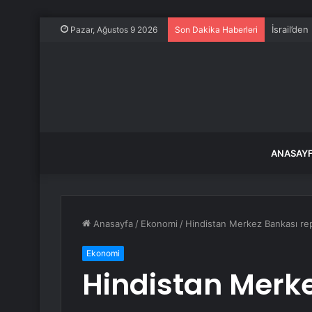
İsrail’den
Pazar, Ağustos 9 2026
Son Dakika Haberleri
ANASAY
Anasayfa
/
Ekonomi
/
Hindistan Merkez Bankası repo
Ekonomi
Hindistan Merk