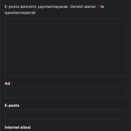
E-posta adresiniz yayınlanmayacak.
Gerekli alanlar
*
ile
işaretlenmişlerdir
Y
o
r
u
m
*
Ad
*
E-posta
*
İnternet sitesi