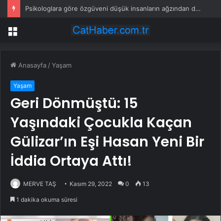
Psikologlara göre özgüveni düşük insanların ağzından düşürmediği 10 cümle
Menü
Anasayfa
/
Yaşam
Yaşam
Geri Dönmüştü: 15
Yaşındaki Çocukla Kaçan
Gülizar’ın Eşi Hasan Yeni Bir
İddia Ortaya Attı!
MERVE TAŞ
Kasım 29, 2022
0
13
1 dakika okuma süresi