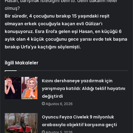
Hasan, barışmak istediğini belirtti. Gelin bakalım neler
olmuş?
Bir süredir, 4 çocuğunu bırakıp 15 yaşındaki reşit
olmayan erkek çocuğuyla kaçan evli Gülizar’ı
konuşuyoruz. Esra Erol’a gelen eşi Hasan, en küçüğü 6
aylık olan 4 küçük çocuğunu gece yarısı evde tek başına
bırakıp Urfa’ya kaçtığını söylemişti.
İlgili Makaleler
Kızını dershaneye yazdırmak için
yarışmaya katıldı: Aldığı teklif hayatını
değiştirdi
Ağustos 6, 2026
Oyuncu Feyza Civelek 9 milyonluk
arabasıyla objektif karşısına geçti
Ağustos 5, 2026