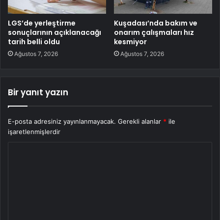
LGS’de yerleştirme
Kuşadası’nda bakım ve
sonuçlarının açıklanacağı
onarım çalışmaları hız
tarih belli oldu
kesmiyor
Ağustos 7, 2026
Ağustos 7, 2026
Bir yanıt yazın
E-posta adresiniz yayınlanmayacak.
Gerekli alanlar
*
ile
işaretlenmişlerdir
Y
o
r
u
m