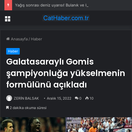
Yağış sonrası deniz uyarısı! Bulanık ve kötü kokulu suda yüzmeyin
Menü
Anasayfa
/
Haber
Haber
Galatasaraylı Gomis
şampiyonluğa yükselmenin
formülünü açıkladı
ZERİN BALSAK
Aralık 15, 2022
0
10
2 dakika okuma süresi