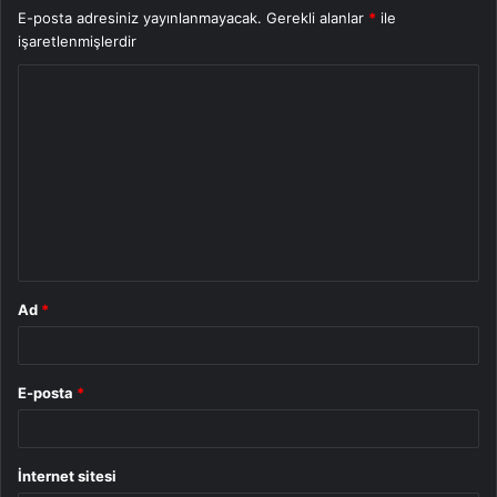
E-posta adresiniz yayınlanmayacak.
Gerekli alanlar
*
ile
işaretlenmişlerdir
Y
o
r
u
m
*
Ad
*
E-posta
*
İnternet sitesi