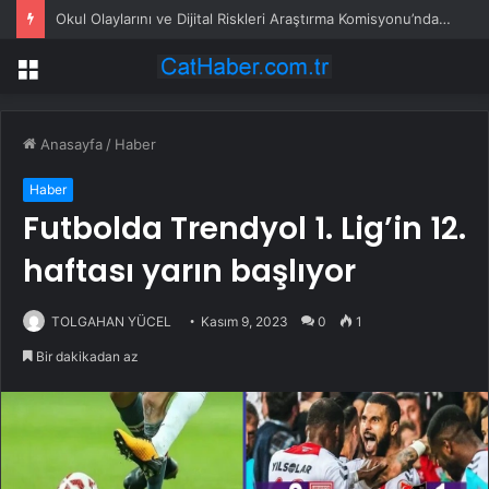
Okul Olaylarını ve Dijital Riskleri Araştırma Komisyonu’nda öğrenciler konuştu: Bir arkadaşımız zorbalığa, şantaja ve siber zorbalığa uğradığında ne yapacağını bilemiyor
Menü
Anasayfa
/
Haber
Haber
Futbolda Trendyol 1. Lig’in 12.
haftası yarın başlıyor
TOLGAHAN YÜCEL
Kasım 9, 2023
0
1
Bir dakikadan az