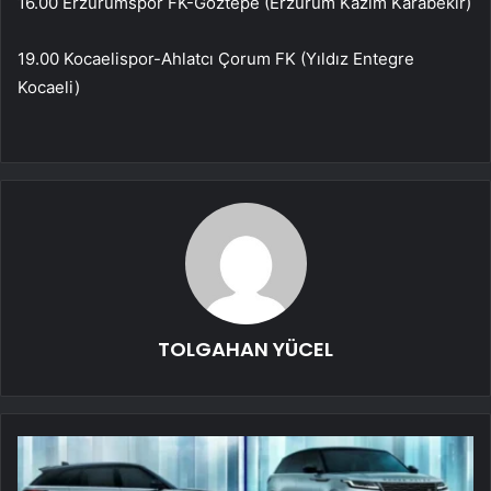
16.00 Erzurumspor FK-Göztepe (Erzurum Kazım Karabekir)
19.00 Kocaelispor-Ahlatcı Çorum FK (Yıldız Entegre
Kocaeli)
TOLGAHAN YÜCEL