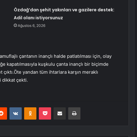
Özdağ’dan şehit yakınları ve gazilere destek:
Adil olanı istiyorsunuz
Ağustos 6, 2026
muflajlı çantanın inançlı halde patlatılması için, olay
iğe kapatılmasıyla kuşkulu çanta inançlı bir biçimde
et çıktı.Öte yandan tüm ihtarlara karşın meraklı
dikkat çekti.
erest
Reddit
VKontakte
Odnoklassniki
Pocket
E-Posta ile paylaş
Yazdır