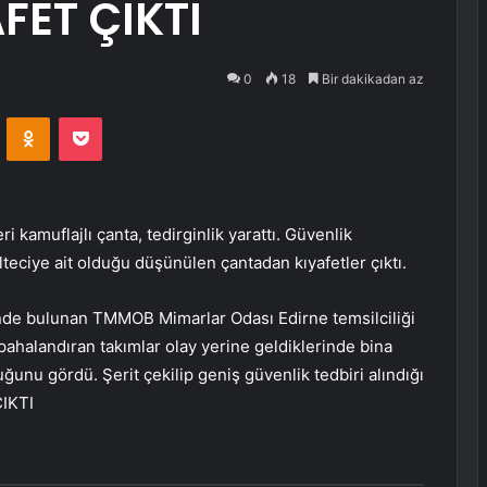
ET ÇIKTI
0
18
Bir dakikadan az
VKontakte
Odnoklassniki
Pocket
 kamuflajlı çanta, tedirginlik yarattı. Güvenlik
ülteciye ait olduğu düşünülen çantadan kıyafetler çıktı.
rinde bulunan TMMOB Mimarlar Odası Edirne temsilciliği
 pahalandıran takımlar olay yerine geldiklerinde bina
uğunu gördü. Şerit çekilip geniş güvenlik tedbiri alındığı
ÇIKTI