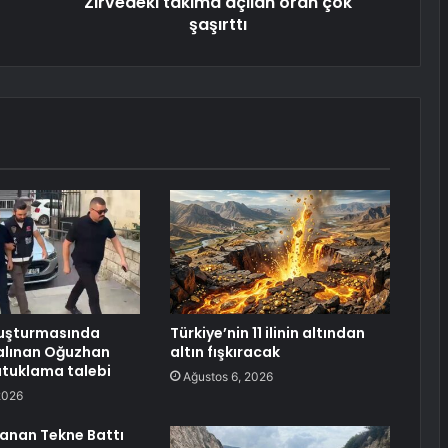
Zirvedeki takıma açılan oran çok
şaşırttı
uşturmasında
Türkiye’nin 11 ilinin altından
alınan Oğuzhan
altın fışkıracak
tutuklama talebi
Ağustos 6, 2026
2026
anan Tekne Battı