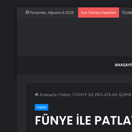
Özdağ
Perşembe, Ağustos 6 2026
Son Dakika Haberleri
ANASAY
Anasayfa
/
Haber
/
FÜNYE İLE PATLATILAN ŞÜPHE
Haber
FÜNYE İLE PATLA