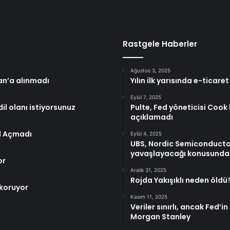
Rastgele Haberler
Ağustos 3, 2025
an’a alınmadı
Yılın ilk yarısında e-ticaret
Eylül 7, 2025
il olanı istiyorsunuz
Pulte, Fed yöneticisi Cook 
açıklamadı
ol Açmadı
Eylül 4, 2025
UBS, Nordic Semiconducto
yavaşlayacağı konusunda
or
Aralık 31, 2025
Rojda Yakışıklı neden öldü?
 koruyor
Kasım 11, 2025
Veriler sınırlı, ancak Fed’in
Morgan Stanley