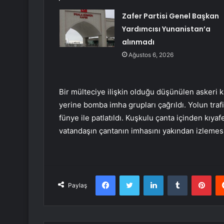
Zafer Partisi Genel Başkan
Yardımcısı Yunanistan’a
alınmadı
Ağustos 6, 2026
Bir mülteciye ilişkin olduğu düşünülen askeri ka
yerine bomba imha grupları çağrıldı. Yolun traf
fünye ile patlatıldı. Kuşkulu çanta içinden kıyaf
vatandaşın çantanın imhasını yakından izlemesi 
Facebook
Twitter
LinkedIn
Tumblr
Pint
Paylaş