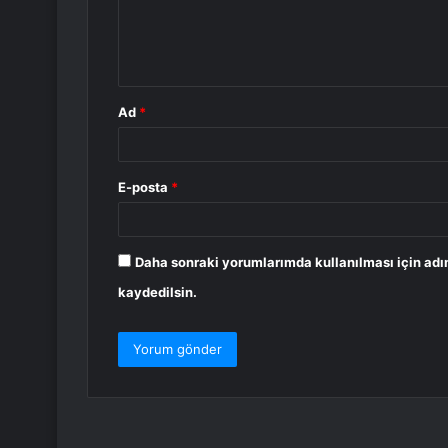
m
*
Ad
*
E-posta
*
Daha sonraki yorumlarımda kullanılması için adı
kaydedilsin.