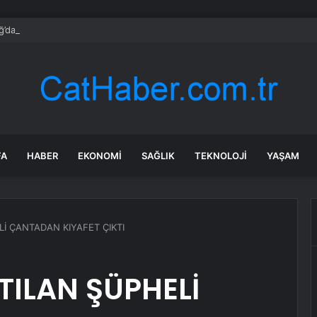
’dan şehit yakınları ve gazilere destek: Adil olanı istiyorsunuz
FA
HABER
EKONOMI
SAĞLIK
TEKNOLOJI
YAŞAM
Lİ ÇANTADAN KIYAFET ÇIKTI
TILAN ŞÜPHELİ