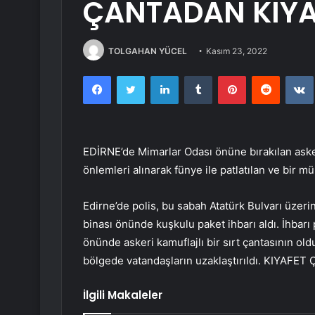
ÇANTADAN KIYAF
TOLGAHAN YÜCEL
Kasım 23, 2022
Facebook
Twitter
LinkedIn
Tumblr
Pinterest
Reddit
EDİRNE’de Mimarlar Odası önüne bırakılan askeri
önlemleri alınarak fünye ile patlatılan ve bir m
Edirne’de polis, bu sabah Atatürk Bulvarı üze
binası önünde kuşkulu paket ihbarı aldı. İhbarı
önünde askeri kamuflajlı bir sırt çantasının old
bölgede vatandaşların uzaklaştırıldı. KIYAFET 
İlgili Makaleler