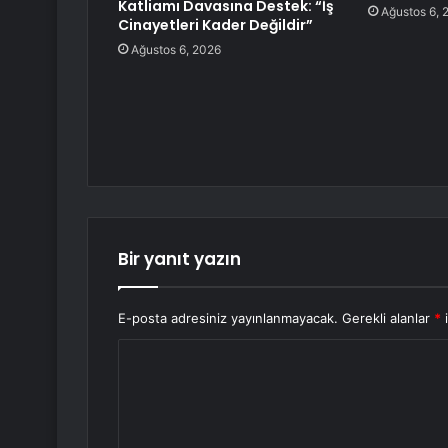
Katliamı Davasına Destek: “İş
Ağustos 6, 
Cinayetleri Kader Değildir”
Ağustos 6, 2026
Bir yanıt yazın
E-posta adresiniz yayınlanmayacak.
Gerekli alanlar
*
i
Y
o
r
u