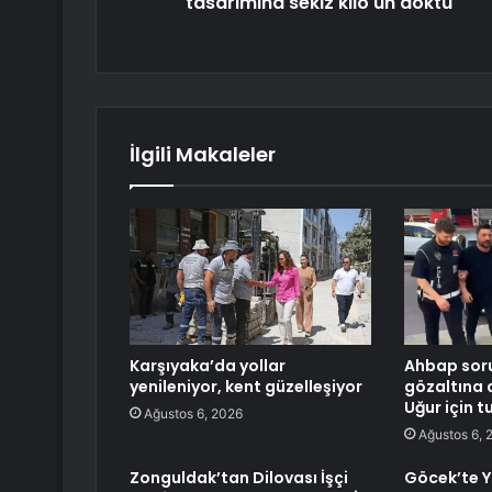
tasarımına sekiz kilo un döktü
İlgili Makaleler
Karşıyaka’da yollar
Ahbap sor
yenileniyor, kent güzelleşiyor
gözaltına 
Uğur için 
Ağustos 6, 2026
Ağustos 6, 
Zonguldak’tan Dilovası İşçi
Göcek’te Y