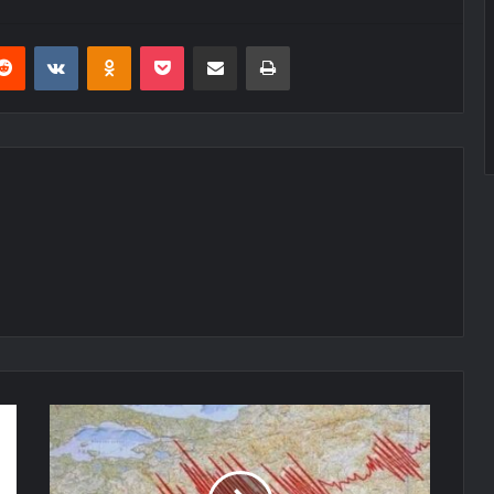
erest
Reddit
VKontakte
Odnoklassniki
Pocket
E-Posta ile paylaş
Yazdır