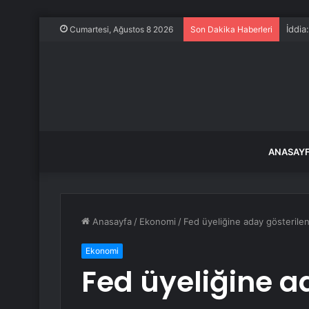
İddia
Cumartesi, Ağustos 8 2026
Son Dakika Haberleri
ANASAY
Anasayfa
/
Ekonomi
/
Fed üyeliğine aday gösterilen 
Ekonomi
Fed üyeliğine a