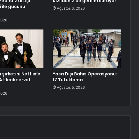
Fed faiz artışı
Kızıldeniz’de gerilim sürüyor
i ile gücünü
Ağustos 6, 2026
2026
şirketini Netflix’e
Yasa Dışı Bahis Operasyonu:
Affleck servet
17 Tutuklama
Ağustos 5, 2026
2026