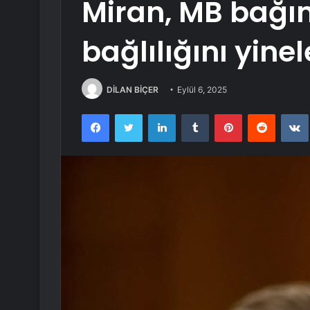
Miran, MB bağım
bağlılığını yinel
DİLAN BİÇER
Eylül 6, 2025
Facebook
Twitter
LinkedIn
Tumblr
Pinterest
Reddit