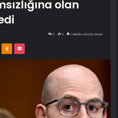
sızlığına olan
edi
0
0
1 dakika okuma süresi
VKontakte
Odnoklassniki
Pocket