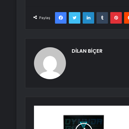
Facebook
Twitter
LinkedIn
Tumblr
Pint
Paylaş
DİLAN BİÇER