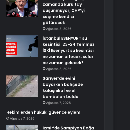
zamanda kurultay
düşünmüyor, CHP’yi
seçime kendisi
götürecek
Ağustos 8, 2026
İstanbul ESENYURT su
kesintisi! 23-24 Temmuz
İSKİ Esenyurt su kesintisi
ne zaman bitecek, sular
ne zaman gelecek?
Ağustos 8, 2026
Sarıyer’de evini
boyarken bahçede
kalaşnikof ve el
bombaları buldu
Ağustos 7, 2026
Hekimlerden hukuki güvence eylemi
Ağustos 7, 2026
İzmir’de Şampiyon Boğa