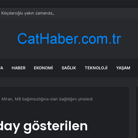
: Kılıçdaroğlu yakın zamanda kurultay düşünmüyor, CHP’yi seçime kendis
FA
HABER
EKONOMI
SAĞLIK
TEKNOLOJI
YAŞAM
Miran, MB bağımsızlığına olan bağlılığını yineledi
day gösterilen