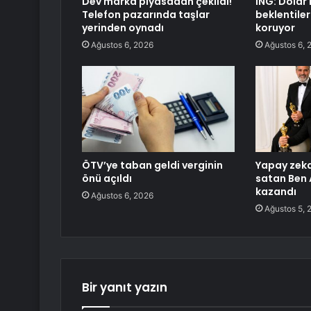
Dev marka piyasadan çekildi!
ING: Dolar 
Telefon pazarında taşlar
beklentiler
yerinden oynadı
koruyor
Ağustos 6, 2026
Ağustos 6, 
ÖTV’ye taban geldi verginin
Yapay zeka 
önü açıldı
satan Ben 
kazandı
Ağustos 6, 2026
Ağustos 5, 
Bir yanıt yazın