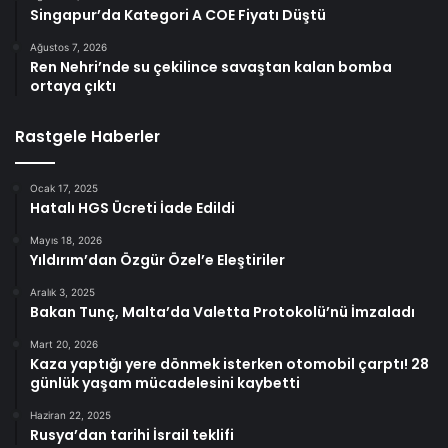
Singapur’da Kategori A COE Fiyatı Düştü
Ağustos 7, 2026
Ren Nehri’nde su çekilince savaştan kalan bomba
ortaya çıktı
Rastgele Haberler
Ocak 17, 2025
Hatalı HGS Ücreti İade Edildi
Mayıs 18, 2026
Yıldırım’dan Özgür Özel’e Eleştiriler
Aralık 3, 2025
Bakan Tunç, Malta’da Valetta Protokolü’nü İmzaladı
Mart 20, 2026
Kaza yaptığı yere dönmek isterken otomobil çarptı! 28
günlük yaşam mücadelesini kaybetti
Haziran 22, 2025
Rusya’dan tarihi İsrail teklifi