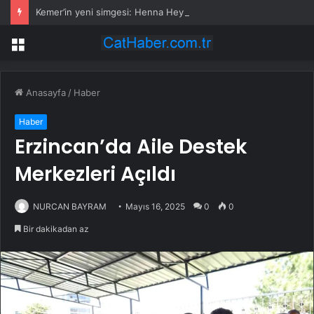
Kemer’in yeni simgesi: Henna Heykeli
Menü
Anasayfa
/
Haber
Haber
Erzincan’da Aile Destek
Merkezleri Açıldı
NURCAN BAYRAM
Mayıs 16, 2025
0
0
Bir dakikadan az