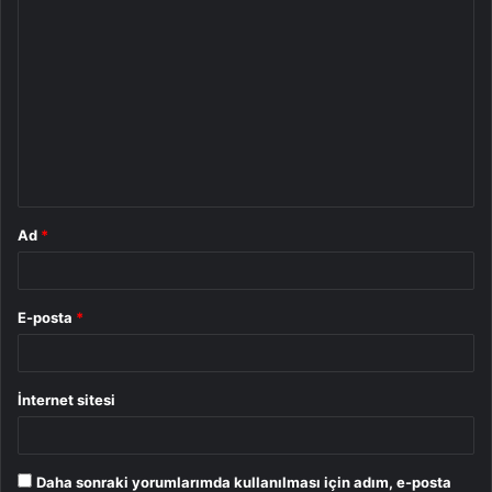
Y
o
r
u
m
*
Ad
*
E-posta
*
İnternet sitesi
Daha sonraki yorumlarımda kullanılması için adım, e-posta