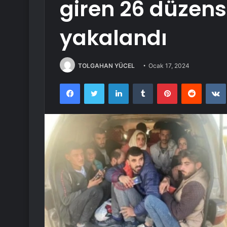
giren 26 düzen
yakalandı
TOLGAHAN YÜCEL
Ocak 17, 2024
Facebook
Twitter
LinkedIn
Tumblr
Pinterest
Reddit