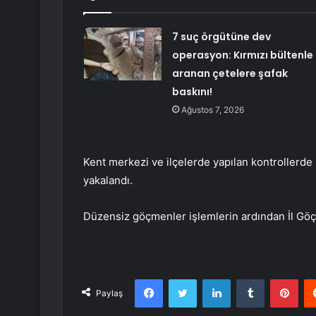
7 suç örgütüne dev
operasyon: Kırmızı bültenle
aranan çetelere şafak
baskını!
Ağustos 7, 2026
Kent merkezi ve ilçelerde yapılan kontrollerd
yakalandı.
Düzensiz göçmenler işlemlerin ardından İl Göç
Facebook
Twitter
LinkedIn
Tumblr
Pint
Paylaş