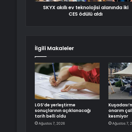
SKYX akıllı ev teknolojisi alanında iki
CES ödülü aldı
İlgili Makaleler
LGS’de yerleştirme
Kuşadası’
sonuçlarının açıklanacağı
onarım çal
tarih belli oldu
kesmiyor
Ağustos 7, 2026
Ağustos 7, 