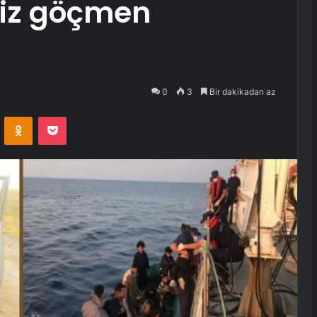
siz göçmen
0
3
Bir dakikadan az
VKontakte
Odnoklassniki
Pocket