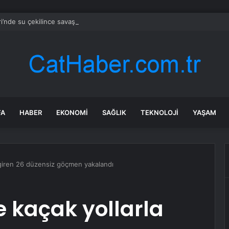
’nde su çekilince savaştan kalan bomba ortaya çıktı
FA
HABER
EKONOMI
SAĞLIK
TEKNOLOJI
YAŞAM
 giren 26 düzensiz göçmen yakalandı
e kaçak yollarla