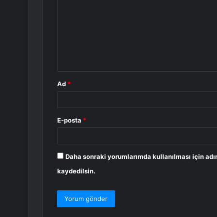
r
u
m
*
Ad
*
E-posta
*
Daha sonraki yorumlarımda kullanılması için adı
kaydedilsin.