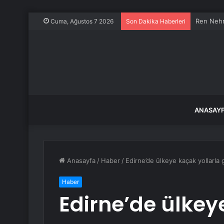
Ren Nehri
Cuma, Ağustos 7 2026
Son Dakika Haberleri
ANASAY
Anasayfa
/
Haber
/
Edirne’de ülkeye kaçak yollarla
Haber
Edirne’de ülkey