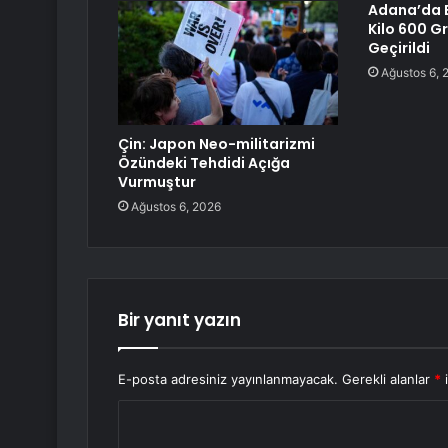
Adana’da 
Kilo 600 G
Geçirildi
Ağustos 6, 
Çin: Japon Neo-militarizmi
Özündeki Tehdidi Açığa
Vurmuştur
Ağustos 6, 2026
Bir yanıt yazın
E-posta adresiniz yayınlanmayacak.
Gerekli alanlar
*
i
Y
o