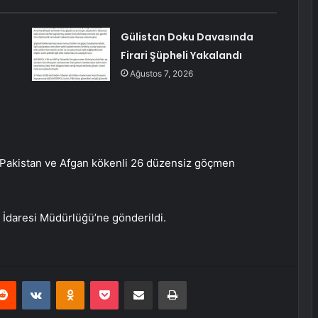
Gülistan Doku Davasında
Firari Şüpheli Yakalandı
Ağustos 7, 2026
e Pakistan ve Afgan kökenli 26 düzensiz göçmen
 İdaresi Müdürlüğü’ne gönderildi.
erest
Reddit
VKontakte
Odnoklassniki
Pocket
E-Posta ile paylaş
Yazdır