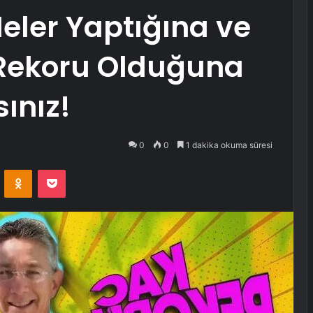
Neler Yaptığına ve
Rekoru Olduğuna
ınız!
0
0
1 dakika okuma süresi
VKontakte
Odnoklassniki
Pocket