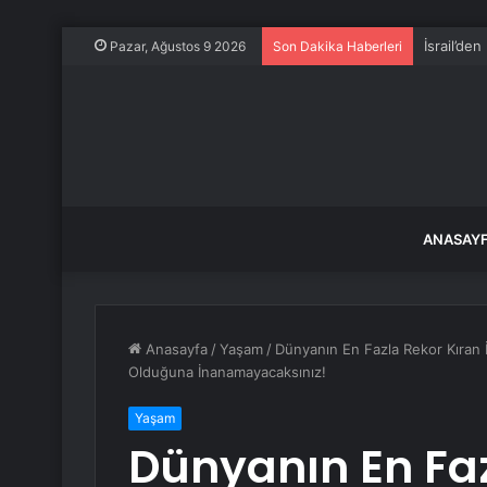
İsrail’den
Pazar, Ağustos 9 2026
Son Dakika Haberleri
ANASAY
Anasayfa
/
Yaşam
/
Dünyanın En Fazla Rekor Kıran 
Olduğuna İnanamayacaksınız!
Yaşam
Dünyanın En Faz