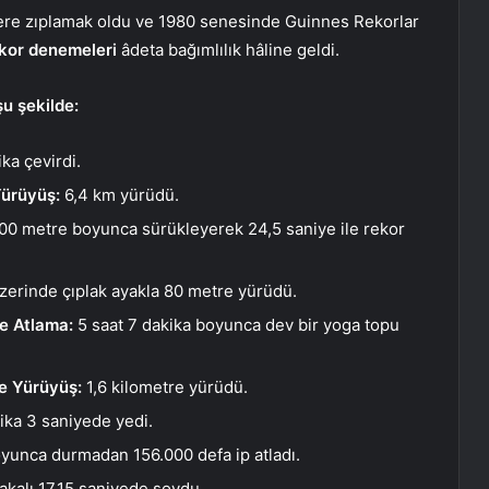
 kere zıplamak oldu ve 1980 senesinde Guinnes Rekorlar
ekor denemeleri
âdeta bağımlılık hâline geldi.
şu şekilde:
ka çevirdi.
Yürüyüş:
6,4 km yürüdü.
00 metre boyunca sürükleyerek 24,5 saniye ile rekor
 üzerinde çıplak ayakla 80 metre yürüdü.
de Atlama:
5 saat 7 dakika boyunca dev bir yoga topu
e Yürüyüş:
1,6 kilometre yürüdü.
ika 3 saniyede yedi.
yunca durmadan 156.000 defa ip atladı.
takalı 17,15 saniyede soydu.