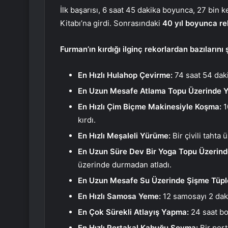
İlk başarısı, 6 saat 45 dakika boyunca, 27 bin
Kitabı’na girdi. Sonrasındaki
40 yıl boyunca r
Furman’ın kırdığı ilginç rekorlardan bazılarını 
En Hızlı Hulahop Çevirme:
74 saat 54 daki
En Uzun Mesafe Atlama Topu Üzerinde 
En Hızlı Çim Biçme Makinesiyle Koşma:
1
kırdı.
En Hızlı Meşaleli Yürüme:
Bir çivili tahta
En Uzun Süre Dev Bir Yoga Topu Üzerin
üzerinde durmadan atladı.
En Uzun Mesafe Su Üzerinde Şişme Tüpl
En Hızlı Samosa Yeme:
12 samosayı 2 dak
En Çok Sürekli Atlayış Yapma:
24 saat bo
En Hızlı Portakal Kabuğu Soyma:
Bir por