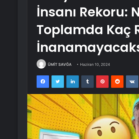
İnsanı Rekoru: 
Toplamda Kaç 
İnanamayacaks
ÜMİT SAVĞA
Haziran 10, 2024
Facebook
Twitter
LinkedIn
Tumblr
Pinterest
Reddit