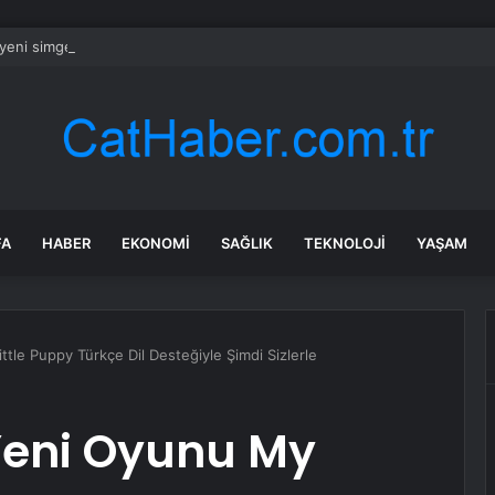
 yeni simgesi: Henna Heykeli
FA
HABER
EKONOMI
SAĞLIK
TEKNOLOJI
YAŞAM
tle Puppy Türkçe Dil Desteğiyle Şimdi Sizlerle
Yeni Oyunu My