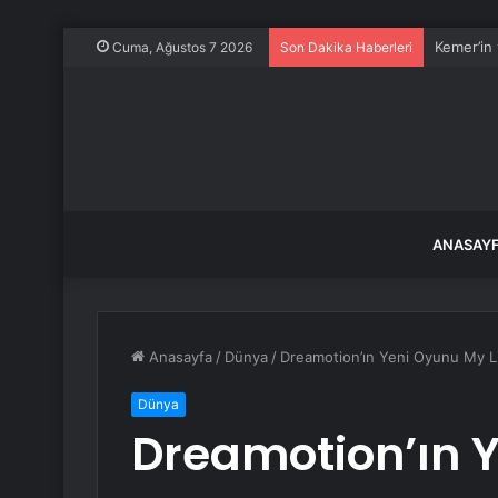
Kemer’in
Cuma, Ağustos 7 2026
Son Dakika Haberleri
ANASAY
Anasayfa
/
Dünya
/
Dreamotion’ın Yeni Oyunu My Lit
Dünya
Dreamotion’ın 