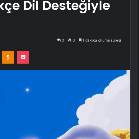
kçe Dil Desteğiyle
0
0
1 dakika okuma süresi
VKontakte
Odnoklassniki
Pocket