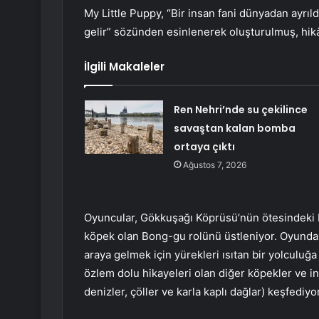
My Little Puppy, “Bir insan fani dünyadan ayrıl
gelir” sözünden esinlenerek oluşturulmuş, hik
İlgili Makaleler
Ren Nehri’nde su çekilince
savaştan kalan bomba
ortaya çıktı
Ağustos 7, 2026
Oyuncular, Gökkuşağı Köprüsü’nün ötesindeki K
köpek olan Bong-gu rolünü üstleniyor. Oyunda 
araya gelmek için yürekleri ısıtan bir yolculuğa
özlem dolu hikayeleri olan diğer köpekler ve ins
denizler, çöller ve karla kaplı dağlar) keşfediyor