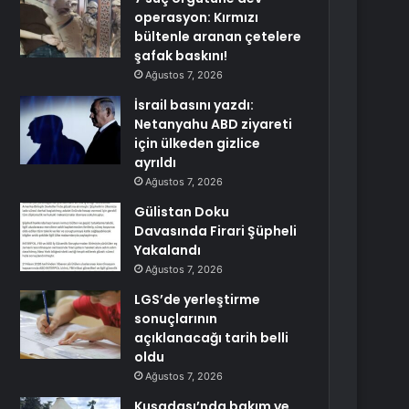
operasyon: Kırmızı
bültenle aranan çetelere
şafak baskını!
Ağustos 7, 2026
İsrail basını yazdı:
Netanyahu ABD ziyareti
için ülkeden gizlice
ayrıldı
Ağustos 7, 2026
Gülistan Doku
Davasında Firari Şüpheli
Yakalandı
Ağustos 7, 2026
LGS’de yerleştirme
sonuçlarının
açıklanacağı tarih belli
oldu
Ağustos 7, 2026
Kuşadası’nda bakım ve