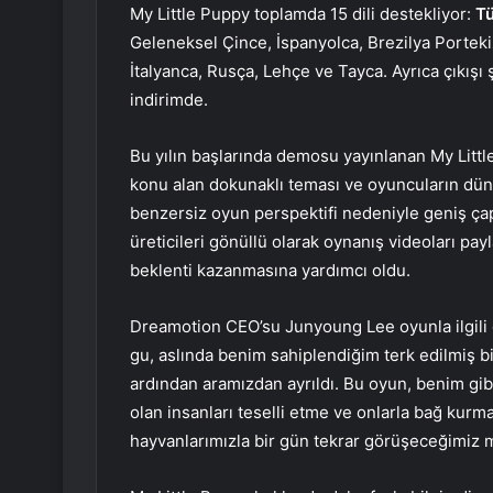
My Little Puppy toplamda 15 dili destekliyor:
T
Geleneksel Çince, İspanyolca, Brezilya Porteki
İtalyanca, Rusça, Lehçe ve Tayca. Ayrıca çıkış
indirimde.
Bu yılın başlarında demosu yayınlanan My Little
konu alan dokunaklı teması ve oyuncuların dü
benzersiz oyun perspektifi nedeniyle geniş çap
üreticileri gönüllü olarak oynanış videoları pay
beklenti kazanmasına yardımcı oldu.
Dreamotion CEO’su Junyoung Lee oyunla ilgili d
gu, aslında benim sahiplendiğim terk edilmiş bir
ardından aramızdan ayrıldı. Bu oyun, benim gibi
olan insanları teselli etme ve onlarla bağ kurm
hayvanlarımızla bir gün tekrar görüşeceğimiz me