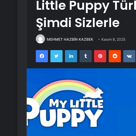
Little Puppy Tür
Şimdi Sizlerle
MEHMET HAZBİN KAZBEK
Kasım 8, 2025
Facebook
Twitter
LinkedIn
Tumblr
Pinterest
Reddit