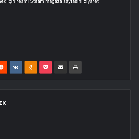
mek için resmi Steam mağaza sayfasını ziyaret
erest
Reddit
VKontakte
Odnoklassniki
Pocket
E-Posta ile paylaş
Yazdır
EK