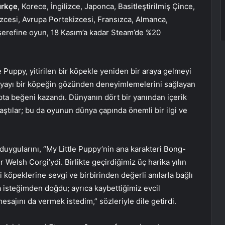
ürkçe
, Korece, İngilizce, Japonca, Basitleştirilmiş Çince,
zcesi, Avrupa Portekizcesi, Fransızca, Almanca,
ı şerefine oyun, 18 Kasım’a kadar Steam’de %20
 Puppy, yitirilen bir köpekle yeniden bir araya gelmeyi
nyayı bir köpeğin gözünden deneyimlemelerini sağlayan
ta beğeni kazandı. Dünyanın dört bir yanından içerik
laştılar; bu da oyunun dünya çapında önemli bir ilgi ve
uygularını, “My Little Puppy’nin ana karakteri Bong-
 Welsh Corgi’ydi. Birlikte geçirdiğimiz üç harika yılın
 köpeklerine sevgi ve birbirinden değerli anılarla bağlı
a isteğimden doğdu; ayrıca kaybettiğimiz evcil
sajını da vermek istedim,” sözleriyle dile getirdi.