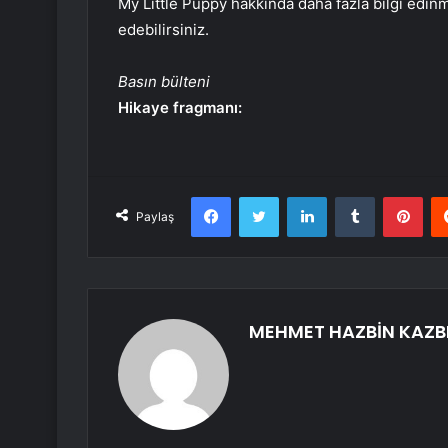
My Little Puppy hakkında daha fazla bilgi edin
edebilirsiniz.
Basın bülteni
Hikaye fragmanı:
Facebook
Twitter
LinkedIn
Tumblr
Pint
Paylaş
MEHMET HAZBİN KAZB