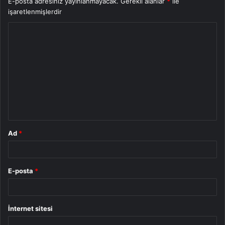
E-posta adresiniz yayınlanmayacak.
Gerekli alanlar
*
ile
işaretlenmişlerdir
Y
o
r
u
m
*
Ad
*
E-posta
*
İnternet sitesi