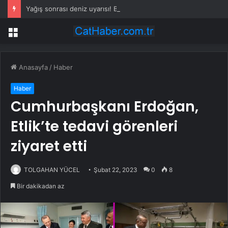
Yağış sonrası deniz uyarısı! Bulanık ve kötü kokulu suda yüzmeyin
Menü
Anasayfa
/
Haber
Haber
Cumhurbaşkanı Erdoğan,
Etlik’te tedavi görenleri
ziyaret etti
TOLGAHAN YÜCEL
Şubat 22, 2023
0
8
Bir dakikadan az