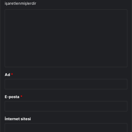
işaretlenmişlerdir
Y
o
r
u
m
*
Ad
*
E-posta
*
İnternet sitesi