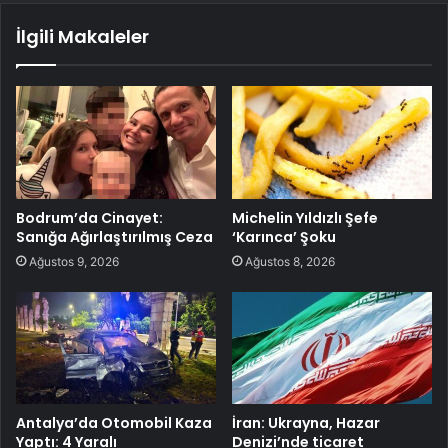
İlgili Makaleler
Bodrum’da Cinayet:
Michelin Yıldızlı Şefe
Sanığa Ağırlaştırılmış Ceza
‘Karınca’ Şoku
Ağustos 9, 2026
Ağustos 8, 2026
Antalya’da Otomobil Kaza
İran: Ukrayna, Hazar
Yaptı: 4 Yaralı
Denizi’nde ticaret