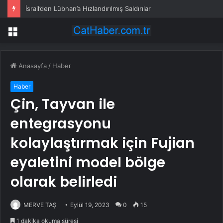
İsrail’den Lübnan’a Hızlandırılmış Saldırılar
Menü
Anasayfa
/
Haber
Haber
Çin, Tayvan ile
entegrasyonu
kolaylaştırmak için Fujian
eyaletini model bölge
olarak belirledi
MERVE TAŞ
Eylül 19, 2023
0
15
1 dakika okuma süresi