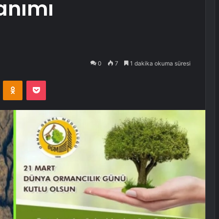
lanımı
0
7
1 dakika okuma süresi
VKontakte
Odnoklassniki
Pocket