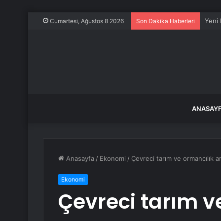
2 mil
Cumartesi, Ağustos 8 2026
Son Dakika Haberleri
ANASAY
Anasayfa
/
Ekonomi
/
Çevreci tarım ve ormancılık ar
Ekonomi
Çevreci tarım v