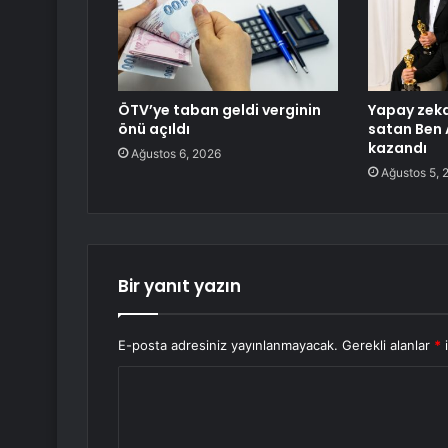
ÖTV’ye taban geldi verginin
Yapay zeka 
önü açıldı
satan Ben 
kazandı
Ağustos 6, 2026
Ağustos 5, 
Bir yanıt yazın
E-posta adresiniz yayınlanmayacak.
Gerekli alanlar
*
i
Y
o
r