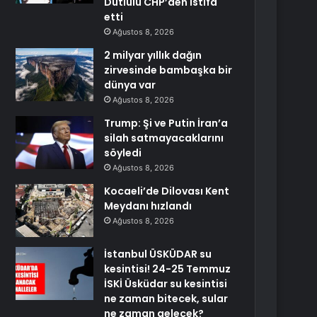
Dutlulu CHP’den istifa
etti
Ağustos 8, 2026
2 milyar yıllık dağın
zirvesinde bambaşka bir
dünya var
Ağustos 8, 2026
Trump: Şi ve Putin İran’a
silah satmayacaklarını
söyledi
Ağustos 8, 2026
Kocaeli’de Dilovası Kent
Meydanı hızlandı
Ağustos 8, 2026
İstanbul ÜSKÜDAR su
kesintisi! 24-25 Temmuz
İSKİ Üsküdar su kesintisi
ne zaman bitecek, sular
ne zaman gelecek?