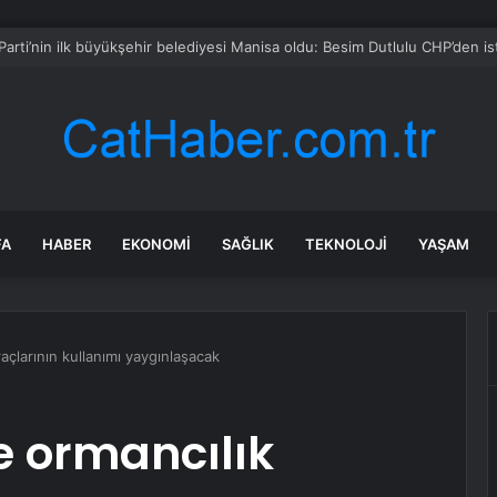
yar yıllık dağın zirvesinde bambaşka bir dünya var
FA
HABER
EKONOMI
SAĞLIK
TEKNOLOJI
YAŞAM
açlarının kullanımı yaygınlaşacak
e ormancılık