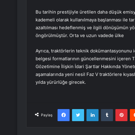
Bu tarihin prestijiyle üretilen daha düşük emisy
kademeli olarak kullanılmaya başlanması ile 
azaltılması hedeflenmiş ve ilgili dönüşümün yör
öngörülmüştür. Orta ve uzun vadede ülke
Ayrıca, traktörlerin teknik dokümantasyonunu iç
belgesi formatlarının güncellenmesini içeren 
Gözetimine İlişkin İdari Şartlar Hakkında Yönet
aşamalarında yeni nesil Faz V traktörlere kıya
yılda yürürlüğe girecek.
Facebook
Twitter
LinkedIn
Tumblr
Pint
Paylaş