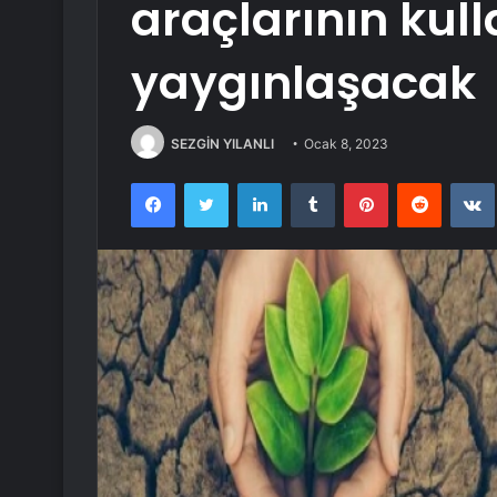
araçlarının kul
yaygınlaşacak
SEZGİN YILANLI
Ocak 8, 2023
Facebook
Twitter
LinkedIn
Tumblr
Pinterest
Reddit