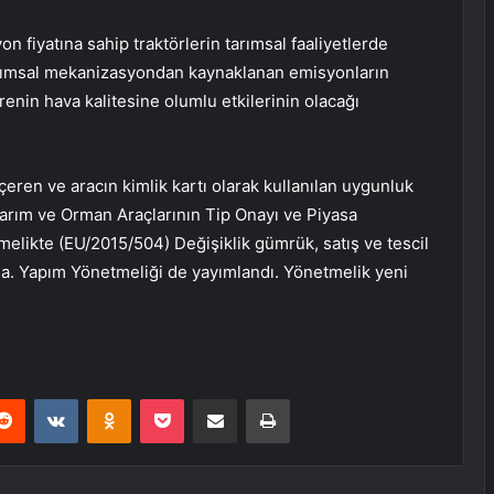
on fiyatına sahip traktörlerin tarımsal faaliyetlerde
tarımsal mekanizasyondan kaynaklanan emisyonların
enin hava kalitesine olumlu etkilerinin olacağı
eren ve aracın kimlik kartı olarak kullanılan uygunluk
Tarım ve Orman Araçlarının Tip Onayı ve Piyasa
melikte (EU/2015/504) Değişiklik gümrük, satış ve tescil
sla. Yapım Yönetmeliği de yayımlandı. Yönetmelik yeni
erest
Reddit
VKontakte
Odnoklassniki
Pocket
E-Posta ile paylaş
Yazdır