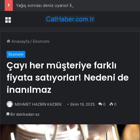
Yağış sonrası deniz uyarısı! Bulanık ve kötü kokulu suda yüzmeyin
Menü
Anasayfa
/
Ekonomi
Ekonomi
Çayı her müşteriye farklı
fiyata satıyorlar! Nedeni de
inanılmaz
MEHMET HAZBİN KAZBEK
Ekim 19, 2025
0
0
Bir dakikadan az