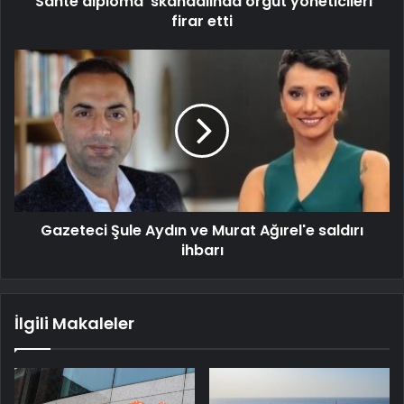
'Sahte diploma' skandalında örgüt yöneticileri
firar etti
Gazeteci Şule Aydın ve Murat Ağırel'e saldırı
ihbarı
İlgili Makaleler