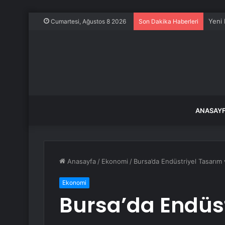
2 mil
Cumartesi, Ağustos 8 2026
Son Dakika Haberleri
ANASAY
Anasayfa
/
Ekonomi
/
Bursa’da Endüstriyel Tasarım v
Ekonomi
Bursa’da Endüst