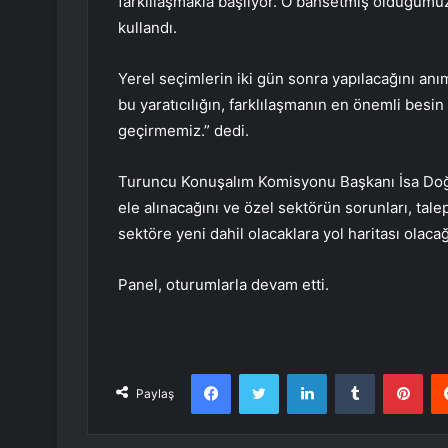
farklılaşmakla başlıyor. O bahsetmiş olduğumuz
kullandı.
Yerel seçimlerin iki gün sonra yapılacağını an
bu yaratıcılığın, farklılaşmanın en önemli besi
geçirmemiz.” dedi.
Turuncu Konuşalım Komisyonu Başkanı İsa Doğm
ele alınacağını ve özel sektörün sorunları, talep
sektöre yeni dahil olacaklara yol haritası olacağı
Panel, oturumlarla devam etti.
Facebook
Twitter
LinkedIn
Tumblr
Pint
Paylaş