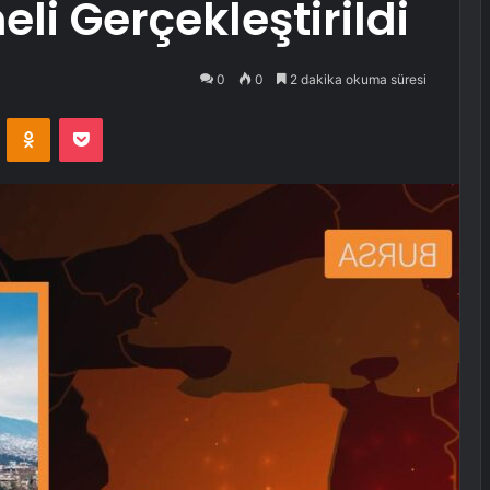
eli Gerçekleştirildi
0
0
2 dakika okuma süresi
VKontakte
Odnoklassniki
Pocket