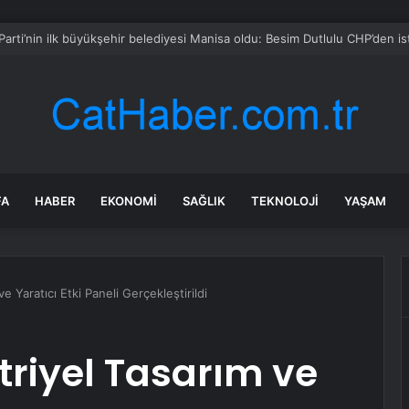
yar yıllık dağın zirvesinde bambaşka bir dünya var
FA
HABER
EKONOMI
SAĞLIK
TEKNOLOJI
YAŞAM
e Yaratıcı Etki Paneli Gerçekleştirildi
riyel Tasarım ve