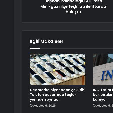
Başkan Palancıoğlu AK Parti
Melikgazi ilçe teşkilatı ile iftarda
buluştu
İlgili Makaleler
Dev marka piyasadan çekildi!
ING: Dolar 
Telefon pazarında taşlar
beklentiler
yerinden oynadı
koruyor
Ağustos 6, 2026
Ağustos 6, 