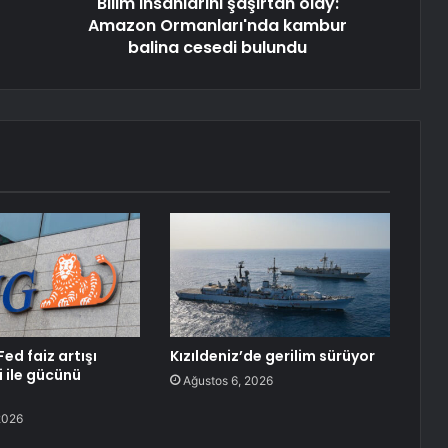
Bilim insanlarını şaşırtan olay:
Amazon Ormanları'nda kambur
balina cesedi bulundu
Fed faiz artışı
Kızıldeniz’de gerilim sürüyor
i ile gücünü
Ağustos 6, 2026
2026