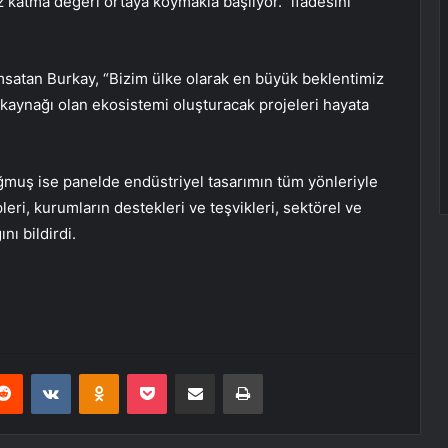
 katma değeri ortaya koymakla başlıyor.” ifadesini
ımsatan Burkay, “Bizim ülke olarak en büyük beklentimiz
n kaynağı olan ekosistemi oluşturacak projeleri hayata
uş ise panelde endüstriyel tasarımın tüm yönleriyle
leri, kurumların destekleri ve teşvikleri, sektörel ve
nı bildirdi.
erest
Reddit
VKontakte
Odnoklassniki
Pocket
E-Posta ile paylaş
Yazdır