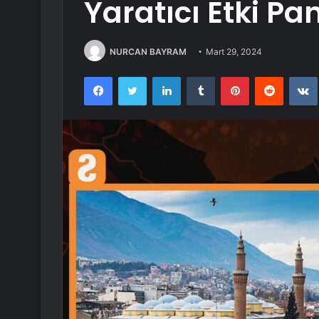
Yaratıcı Etki Pan
NURCAN BAYRAM
Mart 29, 2024
Facebook
Twitter
LinkedIn
Tumblr
Pinterest
Reddit