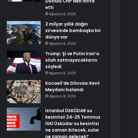
Dutlulu CHP’den istifa
etti
Ağustos 8, 2026
2 milyar yıllık dağın
zirvesinde bambaşka bir
dünya var
Ağustos 8, 2026
Trump: Şi ve Putin İran’a
silah satmayacaklarını
söyledi
Ağustos 8, 2026
Kocaeli’de Dilovası Kent
Meydanı hızlandı
Ağustos 8, 2026
İstanbul ÜSKÜDAR su
kesintisi! 24-25 Temmuz
İSKİ Üsküdar su kesintisi
ne zaman bitecek, sular
ne zaman gelecek?