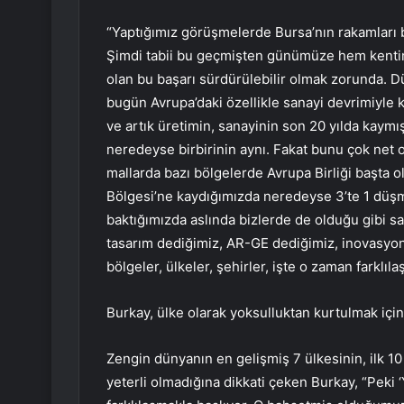
“Yaptığımız görüşmelerde Bursa’nın rakamları 
Şimdi tabii bu geçmişten günümüze hem kentim
olan bu başarı sürdürülebilir olmak zorunda. D
bugün Avrupa’daki özellikle sanayi devrimiyle ku
ve artık üretimin, sanayinin son 20 yılda kaymı
neredeyse birbirinin aynı. Fakat bunu çok net o
mallarda bazı bölgelerde Avrupa Birliği başta o
Bölgesi’ne kaydığımızda neredeyse 3’te 1 düşme
baktığımızda aslında bizlerde de olduğu gibi s
tasarım dediğimiz, AR-GE dediğimiz, inovasyo
bölgeler, ülkeler, şehirler, işte o zaman farklılaş
Burkay, ülke olarak yoksulluktan kurtulmak için ç
Zengin dünyanın en gelişmiş 7 ülkesinin, ilk 10
yeterli olmadığına dikkati çeken Burkay, “Peki ‘Y