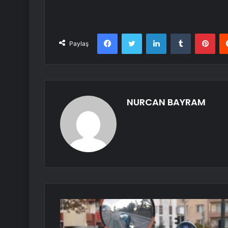
Facebook
Twitter
LinkedIn
Tumblr
Pint
Paylaş
NURCAN BAYRAM