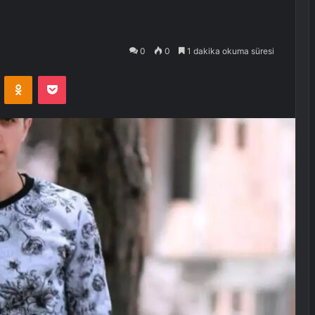
0
0
1 dakika okuma süresi
VKontakte
Odnoklassniki
Pocket