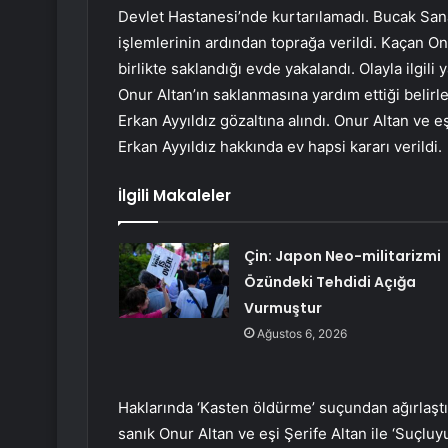
Devlet Hastanesi’nde kurtarılamadı. Bucak Sana
işlemlerinin ardından toprağa verildi. Kaçan On
birlikte saklandığı evde yakalandı. Olayla ilgil
Onur Altan’ın saklanmasına yardım ettiği belirl
Erkan Ayyıldız gözaltına alındı. Onur Altan ve e
Erkan Ayyıldız hakkında ev hapsi kararı verildi.
İlgili Makaleler
Çin: Japon Neo-militarizmi
Özündeki Tehdidi Açığa
Vurmuştur
Ağustos 6, 2026
Haklarında ‘Kasten öldürme’ suçundan ağırlaştı
sanık Onur Altan ve eşi Şerife Altan ile ‘Suçlu