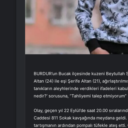
BURDUR’un Bucak ilçesinde kuzeni Beytullah S
Altan (24) ile eşi Şerife Altan (21), ağırlaştırı
tanıkların aleyhlerinde verdikleri ifadeleri kab
nedir?’ sorusuna, “Tahliyemi talep etmiyorum” y
Olay, geçen yıl 22 Eylül’de saat 20.00 sıraları
Caddesi 811 Sokak kavşağında meydana geldi. O
tartışmanın ardından pompalı tüfekle ateş ett