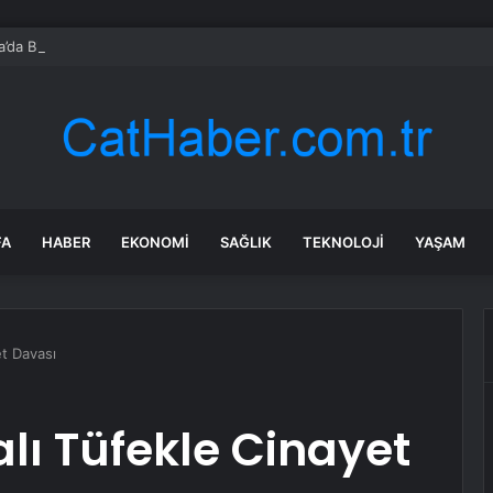
’da Bir Otomobilde 24 Kilo 600 Gram Uyuşturucu Ele Geçirildi
FA
HABER
EKONOMI
SAĞLIK
TEKNOLOJI
YAŞAM
et Davası
ı Tüfekle Cinayet