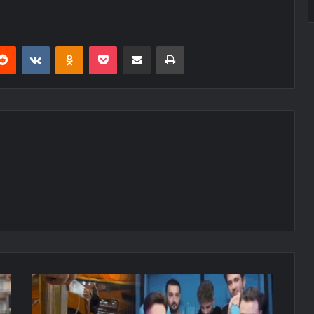
erest
Reddit
VKontakte
Odnoklassniki
Pocket
E-Posta ile paylaş
Yazdır