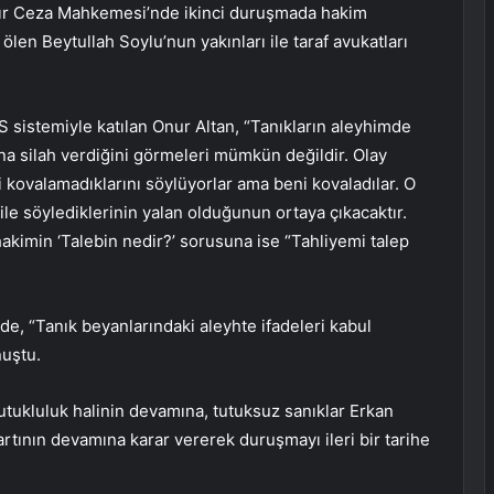
Ağır Ceza Mahkemesi’nde ikinci duruşmada hakim
ölen Beytullah Soylu’nun yakınları ile taraf avukatları
istemiyle katılan Onur Altan, “Tanıkların aleyhimde
na silah verdiğini görmeleri mümkün değildir. Olay
i kovalamadıklarını söylüyorlar ama beni kovaladılar. O
ile söylediklerinin yalan olduğunun ortaya çıkacaktır.
akimin ‘Talebin nedir?’ sorusuna ise “Tahliyemi talep
de, “Tanık beyanlarındaki aleyhte ifadeleri kabul
nuştu.
utukluluk halinin devamına, tutuksuz sanıklar Erkan
artının devamına karar vererek duruşmayı ileri bir tarihe