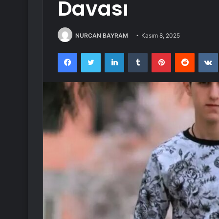
Davası
NURCAN BAYRAM
Kasım 8, 2025
Facebook
Twitter
LinkedIn
Tumblr
Pinterest
Reddit