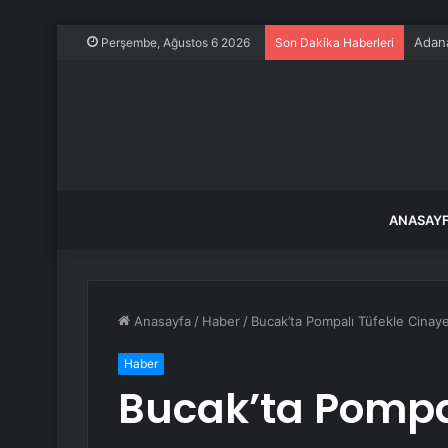
Adana
Perşembe, Ağustos 6 2026
Son Dakika Haberleri
ANASAY
Anasayfa
/
Haber
/
Bucak’ta Pompalı Tüfekle Cinay
Haber
Bucak’ta Pompal