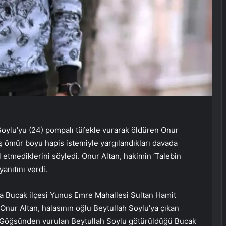
oylu’yu (24) pompalı tüfekle vurarak öldüren Onur
lmış ömür boyu hapis istemiyle yargılandıkları davada
ul etmediklerini söyledi. Onur Altan, hakimin ‘Talebin
anıtını verdi.
nda Bucak ilçesi Yunus Emre Mahallesi Sultan Hamit
nur Altan, halasının oğlu Beytullah Soylu’ya çıkan
i. Göğsünden vurulan Beytullah Soylu götürüldüğü Bucak