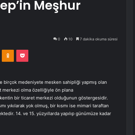
ep’in Meşhur
0
10
7 dakika okuma süresi
VKontakte
Odnoklassniki
Pocket
ve birçok medeniyete mesken sahipliği yapmış olan
et merkezi olma özelliğiyle ön plana
, kentin bir ticaret merkezi olduğunun göstergesidir.
mı yıkılarak yok olmuş, bir kısmı ise mimari taraftan
ektedir. 14. ve 15. yüzyıllarda yapılıp günümüze kadar