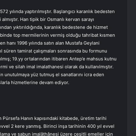
72 yılında yaptırılmıştır. Başlangıcı karanlık bedesten
 almıştır. Han tipik bir Osmanlı kervan sarayı
fından yıktırıldığında, karanlık bedestene de hizmet
rbinde top mermilerinin vermiş olduğu tahribat kısmen
en hanı 1996 yılında satın alan Mustafa Geylani
i yıl süren tamirat çalışmaları sonrasında bu formunu
ılmış; 19.yy ortalarından itibaren Antep’e mahsus kutnu
mi ve silah imal imalathanesi olarak da kullanılmıştır.
in unutulmaya yüz tutmuş el sanatlarını icra eden
rslarla hizmetlerine devam ediyor.
 Pürsefa Hanın kapısındaki kitabede, üretim tarihi
evvel 2 kere yanmış. Birinci inşa tarihinin 400 yıl evvel
lama ve sabun imalâthânesi üzere çeşitli emeller için