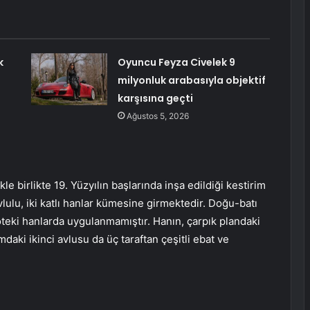
k
Oyuncu Feyza Civelek 9
ı
milyonluk arabasıyla objektif
karşısına geçti
Ağustos 5, 2026
le birlikte 19. Yüzyılın başlarında inşa edildiği kestirim
vlulu, iki katlı hanlar kümesine girmektedir. Doğu-batı
öteki hanlarda uygulanmamıştır. Hanın, çarpık plandaki
rmdaki ikinci avlusu da üç taraftan çeşitli ebat ve