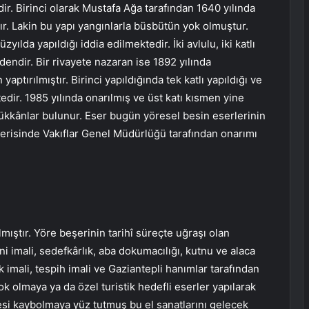
ir. Birinci olarak Mustafa Ağa tarafından 1640 yılında
ır. Lakin bu yapı yangınlarla büsbütün yok olmuştur.
lda yapıldığı iddia edilmektedir. İki avlulu, iki katlı
dendir. Bir rivayete nazaran ise 1892 yılında
tırılmıştır. Birinci yapıldığında tek katlı yapıldığı ve
edir. 1985 yılında onarılmış ve üst katı kısmen yine
ükkânlar bulunur. Eser bugün yöresel besin eserlerinin
 içerisinde Vakıflar Genel Müdürlüğü tarafından onarımı
ıştır. Yöre beşerinin tarihî süreçte uğraşı olan
ni imali, sedefkârlık, aba dokumacılığı, kutnu ve alaca
 imali, tespih imali ve Gaziantepli hanımlar tarafından
k olmaya ya da özel turistik hedefli eserler yapılarak
iyesi kaybolmaya yüz tutmuş bu el sanatlarını gelecek