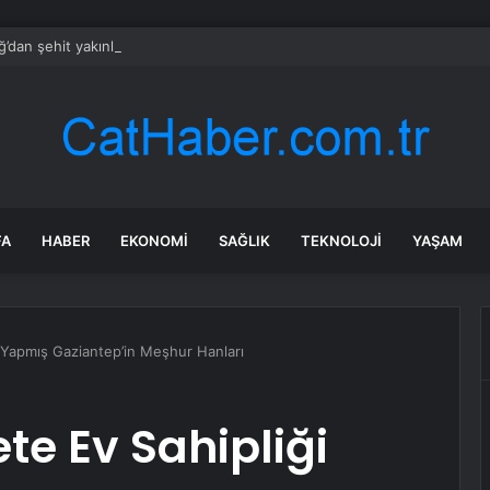
’dan şehit yakınları ve gazilere destek: Adil olanı istiyorsunuz
FA
HABER
EKONOMI
SAĞLIK
TEKNOLOJI
YAŞAM
 Yapmış Gaziantep’in Meşhur Hanları
te Ev Sahipliği