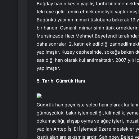
Buğday hanın kesin yapılış tarihi bilinmemekted
tekkeye gelir temin etmek emeliyle yaptırılmışt
Bugünkü yapının mimari üslubuna bakarak 19.yüzyı
bir handır. Osmanlı mimarisinin tipik örneklerin
Muhsinzade Hacı Mehmet Beyefendi tarafından yap
daha sonraları 2. katın ek edildiği zannedilmekt
yapılmıştır. Kuzey cephesinde, sokağa bakan d
satıldığı han olarak kullanılmaktadır. 2007 yılı
yapılmıştır.
5. Tarihi Gümrük Hanı
Gümrük han geçmişte yolcu hanı olarak kullanılm
gümüşçülük, bakır işlemeciliği, kilimcilik, yeme
dokumacılığı, ahşap oyma ve ağaç işleri, mozaik
yapılan Antep İşi El İşlemesi üzere meslekler yo
kısıtlı alanlara sıkışmışlardır. Şahinbey Beled