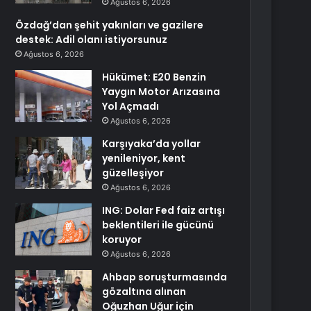
Ağustos 6, 2026
Özdağ’dan şehit yakınları ve gazilere
destek: Adil olanı istiyorsunuz
Ağustos 6, 2026
Hükümet: E20 Benzin
Yaygın Motor Arızasına
Yol Açmadı
Ağustos 6, 2026
Karşıyaka’da yollar
yenileniyor, kent
güzelleşiyor
Ağustos 6, 2026
ING: Dolar Fed faiz artışı
beklentileri ile gücünü
koruyor
Ağustos 6, 2026
Ahbap soruşturmasında
gözaltına alınan
Oğuzhan Uğur için