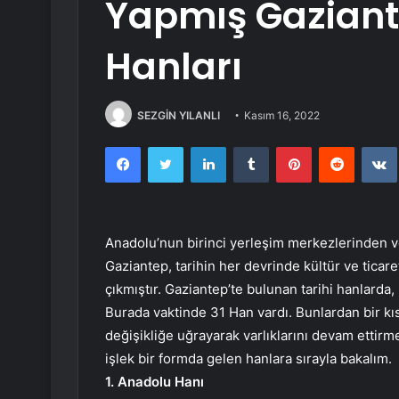
Yapmış Gaziant
Hanları
SEZGİN YILANLI
Kasım 16, 2022
Facebook
Twitter
LinkedIn
Tumblr
Pinterest
Reddit
Anadolu’nun birinci yerleşim merkezlerinden 
Gaziantep, tarihin her devrinde kültür ve ticar
çıkmıştır. Gaziantep’te bulunan tarihi hanlarda
Burada vaktinde 31 Han vardı. Bunlardan bir kıs
değişikliğe uğrayarak varlıklarını devam ettirm
işlek bir formda gelen hanlara sırayla bakalım.
1. Anadolu Hanı