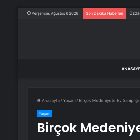
Özdağ
Perşembe, Ağustos 6 2026
Son Dakika Haberleri
ANASAY
Anasayfa
/
Yaşam
/
Birçok Medeniyete Ev Sahipliği
Yaşam
Birçok Medeniye