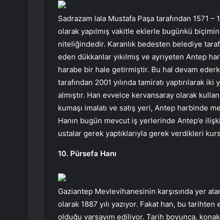
Sadrazam lala Mustafa Paşa tarafından 1571 – 15
olarak yapılmış vakitle eklerle bugünkü biçimini
niteliğindedir. Karanlık bedesten belediye tara
eden dükkanlar yıkılmış ve ayrıyeten Antep ha
harabe bir hale getirmiştir. Bu hal devam ederk
tarafından 2001 yılında tamiratı yaptırılarak ik
almıştır. Han evvelce kervansaray olarak kullan
kumaşı imalatı ve satış yeri, Antep harbinde mer
Hanın bugün mevcut iş yerlerinde Antep’e ilişk
ustalar gerek yaptıklarıyla gerek verdikleri ku
10. Pürsefa Hanı
Gaziantep Mevlevihanesinin karşısında yer alan
olarak 1887 yılı yazıyor. Fakat han, bu tarihten 
olduğu varsayım ediliyor. Tarih boyunca, konak