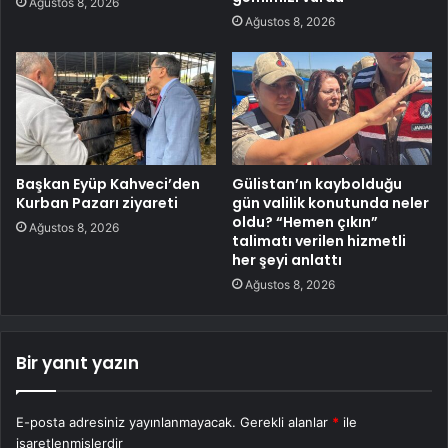
Ağustos 8, 2026
Ağustos 8, 2026
Başkan Eyüp Kahveci’den
Gülistan’ın kaybolduğu
Kurban Pazarı ziyareti
gün valilik konutunda neler
oldu? “Hemen çıkın”
Ağustos 8, 2026
talimatı verilen hizmetli
her şeyi anlattı
Ağustos 8, 2026
Bir yanıt yazın
E-posta adresiniz yayınlanmayacak.
Gerekli alanlar
*
ile
işaretlenmişlerdir