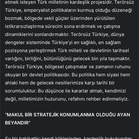
etmek isteyen Türk milletinin kardeşlik projesidir. Terörsüz
Türkiye, emperyalist politikaların kurmuş olduğu düzeneği
bozmak, bölgede vekil güçler üzerinden yürütülen
istikrarsızlaştırma sürecini sona erdirmek ve çatışma
dinamiklerini sonlandırmaktır. Terörsüz Türkiye, dünya
dengeler sisteminde Türkiye’yi en sağlıklı, en sağlam
pozisyona yerleştirmek Türk milleti ve devletinin tarihsel
varlığını, birliğini, bütünlüğünü gelecek bin yıla taşımaktır.
Terörsüz Türkiye, bölgesel çatışmalar ve zamanın ruhunu
okuyan bir devlet politikasıdır. Bu politika hem siyasi hem
ahlaki hem de gelecek nesillerimize karşı tarihi bir
sorumluluktur. Bu düşünce ile kararlar almalı, kendimizi
değil, milletimizin huzurunu, refahını rehber edinmeliyiz.
“MAKUL BİR STRATEJİK KONUMLANMA OLDUĞU AYAN
BEYANDIR”
Şu bir hakikattir; kendi köklerinden, kardeşlik hukukundan,