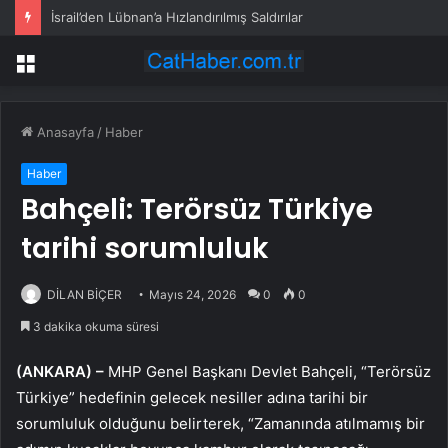
İsrail’den Lübnan’a Hızlandırılmış Saldırılar
Menü
Anasayfa
/
Haber
Haber
Bahçeli: Terörsüz Türkiye
tarihi sorumluluk
DİLAN BİÇER
Mayıs 24, 2026
0
0
3 dakika okuma süresi
(ANKARA) –
MHP Genel Başkanı Devlet Bahçeli, “Terörsüz
Türkiye” hedefinin gelecek nesiller adına tarihi bir
sorumluluk olduğunu belirterek, “Zamanında atılmamış bir