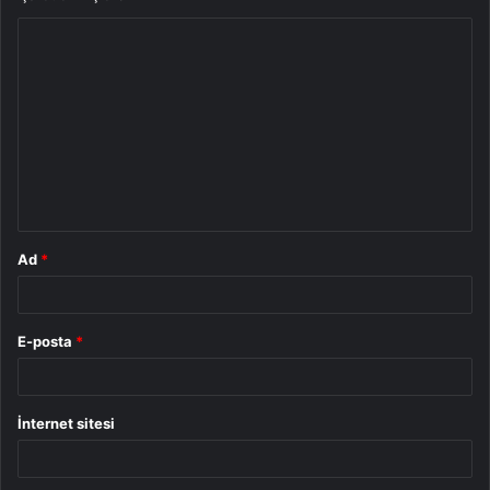
Y
o
r
u
m
*
Ad
*
E-posta
*
İnternet sitesi