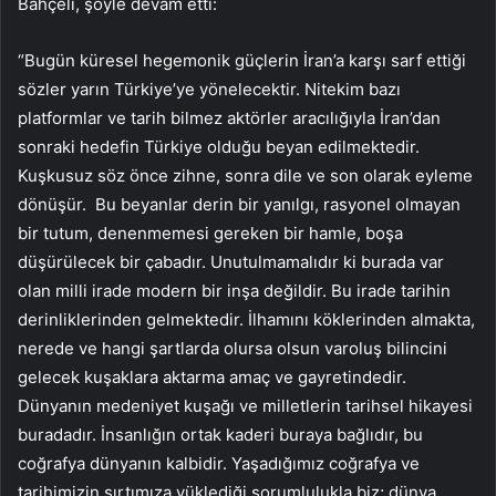
Bahçeli, şöyle devam etti:
“Bugün küresel hegemonik güçlerin İran’a karşı sarf ettiği
sözler yarın Türkiye’ye yönelecektir. Nitekim bazı
platformlar ve tarih bilmez aktörler aracılığıyla İran’dan
sonraki hedefin Türkiye olduğu beyan edilmektedir.
Kuşkusuz söz önce zihne, sonra dile ve son olarak eyleme
dönüşür. Bu beyanlar derin bir yanılgı, rasyonel olmayan
bir tutum, denenmemesi gereken bir hamle, boşa
düşürülecek bir çabadır. Unutulmamalıdır ki burada var
olan milli irade modern bir inşa değildir. Bu irade tarihin
derinliklerinden gelmektedir. İlhamını köklerinden almakta,
nerede ve hangi şartlarda olursa olsun varoluş bilincini
gelecek kuşaklara aktarma amaç ve gayretindedir.
Dünyanın medeniyet kuşağı ve milletlerin tarihsel hikayesi
buradadır. İnsanlığın ortak kaderi buraya bağlıdır, bu
coğrafya dünyanın kalbidir. Yaşadığımız coğrafya ve
tarihimizin sırtımıza yüklediği sorumlulukla biz; dünya,