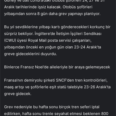
Güney ve batı Londra’daki otobüs şoförleri 24, 27 ve 31
Aralık tarihlerinde işsiz kalacak. Otobüs şoförleri
yılbaşından sonra 8 gün daha grev yapmayı planlıyor.
Bu yıl sevdiklerine yılbaşı kartı gönderecekleri korkunç bir
sürpriz bekliyor. İngiltere’de İletişim İşçileri Sendikası
(CWU) üyesi Royal Mail posta servisi çalışanları,
yılbaşından önceki en yoğun gün olan 23-24 Aralık’ta
greve gideceklerini duyurdu.
Binlerce Fransız Noel’de aileleriyle bir araya gelemeyecek
Fransa’nın demiryolu şirketi SNCF’den tren kontrolörleri,
maaş artışı ve şoförlerle eşit statü talebiyle 23-26 Aralık’ta
greve gidecek.
Grev nedeniyle bu hafta sonu birçok tren seferi iptal
edilirken, hafta sonu trenle seyahat etmesi beklenen 800