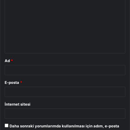
Y
o
r
u
m
*
Ad
*
E-posta
*
İnternet sitesi
Daha sonraki yorumlarımda kullanılması için adım, e-posta