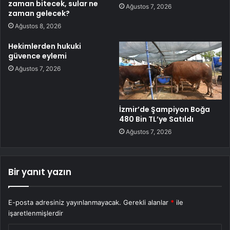
zaman bitecek, sular ne
Ağustos 7, 2026
zaman gelecek?
Ağustos 8, 2026
Hekimlerden hukuki
güvence eylemi
Ağustos 7, 2026
İzmir’de Şampiyon Boğa
480 Bin TL’ye Satıldı
Ağustos 7, 2026
Bir yanıt yazın
E-posta adresiniz yayınlanmayacak.
Gerekli alanlar
*
ile
işaretlenmişlerdir