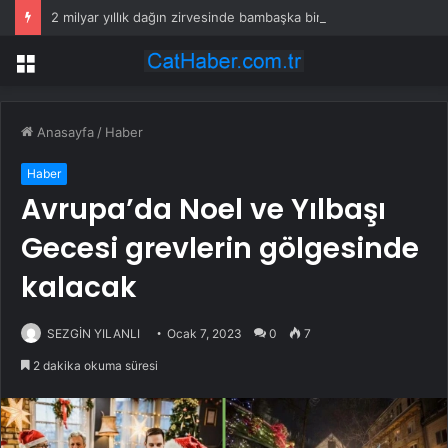
2 milyar yıllık dağın zirvesinde bambaşka bir dünya var
Menü
Anasayfa
/
Haber
Haber
Avrupa’da Noel ve Yılbaşı
Gecesi grevlerin gölgesinde
kalacak
SEZGİN YILANLI
Ocak 7, 2023
0
7
2 dakika okuma süresi