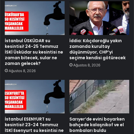
İstanbul ÜSKÜDAR su
İddia: Kılıçdaroğlu yakın
kesintisi! 24-25 Temmuz
zamanda kurultay
İSKİ Üsküdar su kesintisi ne
düşünmüyor, CHP’yi
zaman bitecek, sular ne
seçime kendisi götürecek
zaman gelecek?
Ağustos 8, 2026
Ağustos 8, 2026
İstanbul ESENYURT su
Sarıyer’de evini boyarken
kesintisi! 23-24 Temmuz
bahçede kalaşnikof ve el
İSKİ Esenyurt su kesintisi ne
bombaları buldu